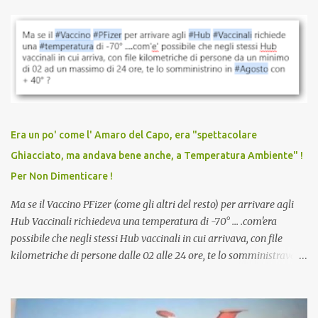
parlare di un vaccino che diffonda il virus anche dopo la
vaccinazione. Non avevamo mai sentito parlare di ricompense,
sconti, incentivi per vaccinarsi. Non avevamo mai visto
discriminazioni per coloro che non l’hanno fatto. Se non sei stato
vaccinato, nessuno aveva prima cercato di farti sentire una
persona cattiva. Non avevamo mai visto un vaccino che minacci le
relazioni tra familiari, colleghi e amici. Non avevamo mai visto un
vaccino usato per minacciare i mezzi di sussistenza, il lavoro o la
Era un po' come l' Amaro del Capo, era "spettacolare
scuola. Non avevamo mai visto un vaccino che permettesse a un
Ghiacciato, ma andava bene anche, a Temperatura Ambiente" !
dodicenne di ignorare il consenso dei genitori. Dopo tutti i vaccini
Per Non Dimenticare !
che abbiamo elencato sopra...
Ma se il Vaccino PFizer (come gli altri del resto) per arrivare agli
Hub Vaccinali richiedeva una temperatura di -70° ... .com'era
possibile che negli stessi Hub vaccinali in cui arrivava, con file
kilometriche di persone dalle 02 alle 24 ore, te lo somministravano
in Agosto con + 40° ? Ricordate i Camioncini di Gelati affittati per
lo scopo della temperatura? Qualcuno a suo tempo ribattezzo' il
Vaccino come: l' Amaro del Capo, era "spettacolare Ghiacciato, ma