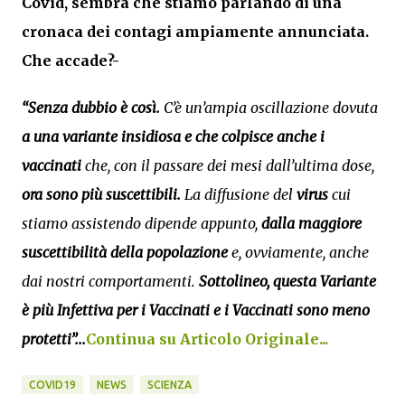
Covid, sembra che stiamo parlando di una
cronaca dei contagi ampiamente annunciata.
Che accade?-
“Senza dubbio è così.
C’è un’ampia oscillazione dovuta
a una variante insidiosa e che
colpisce anche i
vaccinati
che, con il passare dei mesi dall’ultima dose,
ora sono più suscettibili.
La diffusione del
virus
cui
stiamo assistendo dipende appunto,
dalla maggiore
suscettibilità della popolazione
e, ovviamente, anche
dai nostri comportamenti.
Sottolineo, questa Variante
è più Infettiva per i Vaccinati e i Vaccinati sono meno
protetti”...
Continua su Articolo Originale...
COVID19
NEWS
SCIENZA