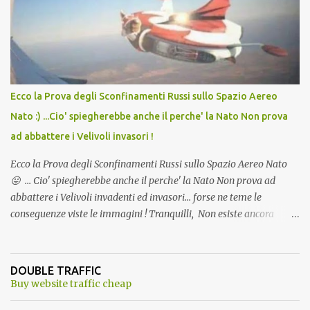
andava bene anche, a Temperatura Ambiente"! Riproponiamo
l'articolo per NON Dimenticare!
Ecco la Prova degli Sconfinamenti Russi sullo Spazio Aereo
Nato :) ...Cio' spiegherebbe anche il perche' la Nato Non prova
ad abbattere i Velivoli invasori !
Ecco la Prova degli Sconfinamenti Russi sullo Spazio Aereo Nato
😛 ... Cio' spiegherebbe anche il perche' la Nato Non prova ad
abbattere i Velivoli invadenti ed invasori... forse ne teme le
conseguenze viste le immagini ! Tranquilli, Non esiste ancora
alcuna notizia di un'invasione dello spazio aereo NATO da parte di
un robot chiamato "Goldrake"; questo evento sembra essere
ancora una fantasia Nato o forse una "False Flag", per provocare
DOUBLE TRAFFIC
una guerra mondiale che difficilmente da menti sane, potrebbe
Buy website traffic cheap
scoccare ! !