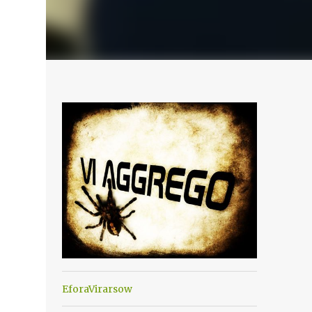
EforaVirarsow