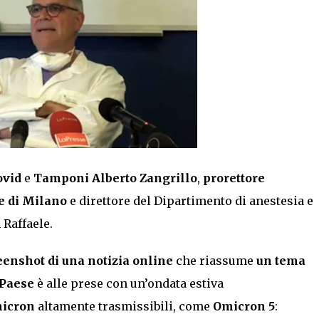
ovid
e
T
amponi Alberto Zangrillo
,
prorettore
le di Milano
e direttore del Dipartimento di anestesia e
 Raffaele.
eenshot di una notizia online
che riassume
un tema
Paese
è alle prese con un’ondata estiva
icron
altamente trasmissibili,
come
Omicron 5
: