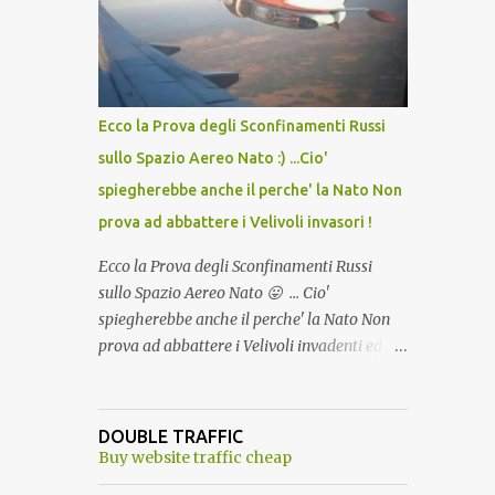
lo scopo della temperatura? Qualcuno a suo
tempo ribattezzo' il Vaccino come: l' Amaro
del Capo, era "spettacolare Ghiacciato, ma
andava bene anche, a Temperatura
Ambiente"! Riproponiamo l'articolo per NON
Ecco la Prova degli Sconfinamenti Russi
Dimenticare!
sullo Spazio Aereo Nato :) ...Cio'
spiegherebbe anche il perche' la Nato Non
prova ad abbattere i Velivoli invasori !
Ecco la Prova degli Sconfinamenti Russi
sullo Spazio Aereo Nato 😛 ... Cio'
spiegherebbe anche il perche' la Nato Non
prova ad abbattere i Velivoli invadenti ed
invasori... forse ne teme le conseguenze viste
le immagini ! Tranquilli, Non esiste ancora
alcuna notizia di un'invasione dello spazio
DOUBLE TRAFFIC
aereo NATO da parte di un robot chiamato
Buy website traffic cheap
"Goldrake"; questo evento sembra essere