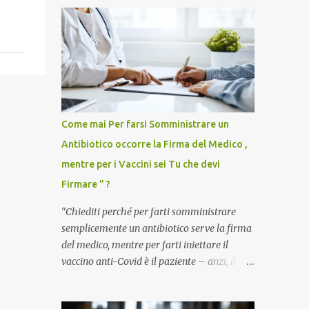
Come mai Per farsi Somministrare un
Antibiotico occorre la Firma del Medico ,
mentre per i Vaccini sei Tu che devi
Firmare ” ?
“Chiediti perché per farti somministrare
semplicemente un antibiotico serve la firma
del medico, mentre per farti iniettare il
vaccino anti-Covid è il paziente – anzi, il
cittadino sano – a dover firmare una
liberatoria di responsabilità. ” È una