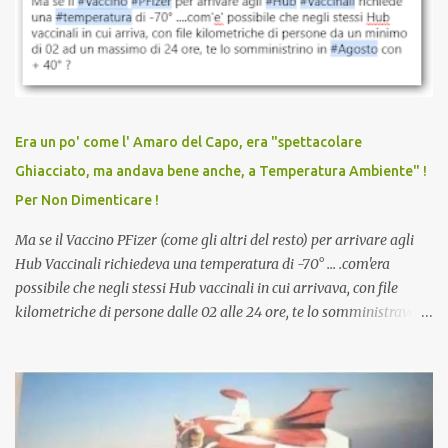
sconti, incentivi per vaccinarsi. Non avevamo mai visto
discriminazioni per coloro che non l’hanno fatto. Se non sei stato
vaccinato, nessuno aveva prima cercato di farti sentire una
persona cattiva. Non avevamo mai visto un vaccino che minacci le
relazioni tra familiari, colleghi e amici. Non avevamo mai visto un
vaccino usato per minacciare i mezzi di sussistenza, il lavoro o la
Era un po' come l' Amaro del Capo, era "spettacolare
scuola. Non avevamo mai visto un vaccino che permettesse a un
Ghiacciato, ma andava bene anche, a Temperatura Ambiente" !
dodicenne di ignorare il consenso dei genitori. Dopo tutti i vaccini
Per Non Dimenticare !
che abbiamo elencato sopra...
Ma se il Vaccino PFizer (come gli altri del resto) per arrivare agli
Hub Vaccinali richiedeva una temperatura di -70° ... .com'era
possibile che negli stessi Hub vaccinali in cui arrivava, con file
kilometriche di persone dalle 02 alle 24 ore, te lo somministravano
in Agosto con + 40° ? Ricordate i Camioncini di Gelati affittati per
lo scopo della temperatura? Qualcuno a suo tempo ribattezzo' il
Vaccino come: l' Amaro del Capo, era "spettacolare Ghiacciato, ma
andava bene anche, a Temperatura Ambiente"! Riproponiamo
l'articolo per NON Dimenticare!