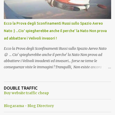
Ecco la Prova degli Sconfinamenti Russi sullo Spazio Aereo
Nato :) ...Cio' spiegherebbe anche il perche' la Nato Non prova
ad abbattere i Velivoli invasori !
Ecco la Prova degli Sconfinamenti Russi sullo Spazio Aereo Nato
😛 ... Cio' spiegherebbe anche il perche' la Nato Non prova ad
abbattere i Velivoli invadenti ed invasori... forse ne teme le
conseguenze viste le immagini ! Tranquilli, Non esiste ancora
alcuna notizia di un'invasione dello spazio aereo NATO da parte di
un robot chiamato "Goldrake"; questo evento sembra essere
ancora una fantasia Nato o forse una "False Flag", per provocare
DOUBLE TRAFFIC
una guerra mondiale che difficilmente da menti sane, potrebbe
Buy website traffic cheap
scoccare ! !
Blogarama - Blog Directory