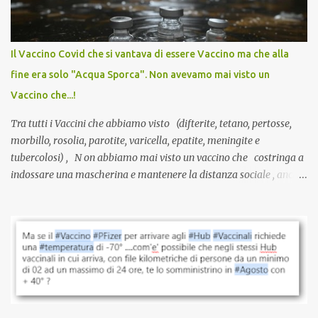
larga scala, ancora oggetto di studio e di discussione
internazionale serve solo una firma. La tua. Lo si somministra
anche a persone sane, giovani, senza fattori di rischio, spesso già
Il Vaccino Covid che si vantava di essere Vaccino ma che alla
guarite da un’infezione naturale . Ma non serve una visita, non
fine era solo "Acqua Sporca". Non avevamo mai visto un
serve una prescrizione. Non c’è diagnosi. Non c’è presa in carico.
Vaccino che...!
L’unico atto richiesto è una fi...
Tra tutti i Vaccini che abbiamo visto (difterite, tetano, pertosse,
morbillo, rosolia, parotite, varicella, epatite, meningite e
tubercolosi) , N on abbiamo mai visto un vaccino che costringa a
indossare una mascherina e mantenere la distanza sociale , anche
quando eri completamente vaccinato… Non avevamo mai sentito
parlare di un vaccino che diffonda il virus anche dopo la
vaccinazione. Non avevamo mai sentito parlare di ricompense,
sconti, incentivi per vaccinarsi. Non avevamo mai visto
discriminazioni per coloro che non l’hanno fatto. Se non sei stato
vaccinato, nessuno aveva prima cercato di farti sentire una
persona cattiva. Non avevamo mai visto un vaccino che minacci le
relazioni tra familiari, colleghi e amici. Non avevamo mai visto un