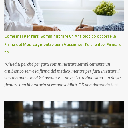
Come mai Per farsi Somministrare un Antibiotico occorre la
Firma del Medico , mentre per i Vaccini sei Tu che devi Firmare
” ?
“Chiediti perché per farti somministrare semplicemente un
antibiotico serve la firma del medico, mentre per farti iniettare il
vaccino anti-Covid è il paziente – anzi, il cittadino sano – a dover
firmare una liberatoria di responsabilità. ” È una domanda tanto
semplice quanto devastante quella posta dal dottor Andrea
Stramezzi, medico, che ha curato migliaia di pazienti durante la
pandemia. Un interrogativo che dovrebbe scuotere chiunque abbia
ancora il coraggio di pensare con la propria testa. Per il vaccino
anti-Covid, un pro-farmaco, con autorizzazione condizionata,
sviluppato in tempi record, con tecnologie mai utilizzate prima su