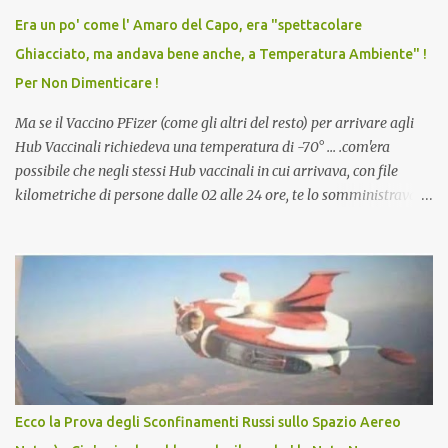
vaccino usato per minacciare i mezzi di sussistenza, il lavoro o la
Era un po' come l' Amaro del Capo, era "spettacolare
scuola. Non avevamo mai visto un vaccino che permettesse a un
Ghiacciato, ma andava bene anche, a Temperatura Ambiente" !
dodicenne di ignorare il consenso dei genitori. Dopo tutti i vaccini
Per Non Dimenticare !
che abbiamo elencato sopra...
Ma se il Vaccino PFizer (come gli altri del resto) per arrivare agli
Hub Vaccinali richiedeva una temperatura di -70° ... .com'era
possibile che negli stessi Hub vaccinali in cui arrivava, con file
kilometriche di persone dalle 02 alle 24 ore, te lo somministravano
in Agosto con + 40° ? Ricordate i Camioncini di Gelati affittati per
lo scopo della temperatura? Qualcuno a suo tempo ribattezzo' il
Vaccino come: l' Amaro del Capo, era "spettacolare Ghiacciato, ma
andava bene anche, a Temperatura Ambiente"! Riproponiamo
l'articolo per NON Dimenticare!
Ecco la Prova degli Sconfinamenti Russi sullo Spazio Aereo