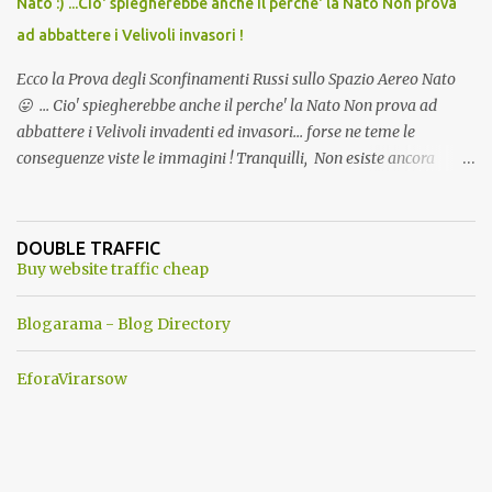
Nato :) ...Cio' spiegherebbe anche il perche' la Nato Non prova
ad abbattere i Velivoli invasori !
Ecco la Prova degli Sconfinamenti Russi sullo Spazio Aereo Nato
😛 ... Cio' spiegherebbe anche il perche' la Nato Non prova ad
abbattere i Velivoli invadenti ed invasori... forse ne teme le
conseguenze viste le immagini ! Tranquilli, Non esiste ancora
alcuna notizia di un'invasione dello spazio aereo NATO da parte di
un robot chiamato "Goldrake"; questo evento sembra essere
ancora una fantasia Nato o forse una "False Flag", per provocare
DOUBLE TRAFFIC
una guerra mondiale che difficilmente da menti sane, potrebbe
Buy website traffic cheap
scoccare ! !
Blogarama - Blog Directory
EforaVirarsow