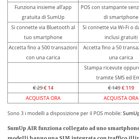
Funziona insieme all’app
POS con stampante senz
gratuita di SumUp
di smartphone
Si connette via Bluetooth al
Si connette via Wi-Fi o d
tuo smartphone
inclusi gratuiti
Accetta fino a 500 transazioni
Accetta fino a 50 transa
con una carica
una carica
Stampa ricevute oppure 
tramite SMS ed Em
€ 29
€ 14
€ 149
€ 119
ACQUISTA ORA
ACQUISTA ORA
Sono 3 i modelli a disposizione per il POS mobile:
SumUp
SumUp AIR funziona collegato ad uno smartphone o
modelli hanno una SIM integrata con traffico illi