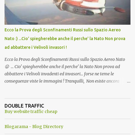
Ecco la Prova degli Sconfinamenti Russi sullo Spazio Aereo
Nato :) ...Cio' spiegherebbe anche il perche' la Nato Non prova
ad abbattere i Velivoli invasori !
Ecco la Prova degli Sconfinamenti Russi sullo Spazio Aereo Nato
😛 ... Cio' spiegherebbe anche il perche' la Nato Non prova ad
abbattere i Velivoli invadenti ed invasori... forse ne teme le
conseguenze viste le immagini ! Tranquilli, Non esiste ancora
alcuna notizia di un'invasione dello spazio aereo NATO da parte di
un robot chiamato "Goldrake"; questo evento sembra essere
ancora una fantasia Nato o forse una "False Flag", per provocare
DOUBLE TRAFFIC
una guerra mondiale che difficilmente da menti sane, potrebbe
Buy website traffic cheap
scoccare ! !
Blogarama - Blog Directory