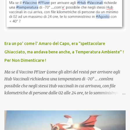
sconti, incentivi per vaccinarsi. Non avevamo mai visto
discriminazioni per coloro che non l’hanno fatto. Se non sei stato
vaccinato, nessuno aveva prima cercato di farti sentire una
persona cattiva. Non avevamo mai visto un vaccino che minacci le
relazioni tra familiari, colleghi e amici. Non avevamo mai visto un
vaccino usato per minacciare i mezzi di sussistenza, il lavoro o la
Era un po' come l' Amaro del Capo, era "spettacolare
scuola. Non avevamo mai visto un vaccino che permettesse a un
Ghiacciato, ma andava bene anche, a Temperatura Ambiente" !
dodicenne di ignorare il consenso dei genitori. Dopo tutti i vaccini
Per Non Dimenticare !
che abbiamo elencato sopra...
Ma se il Vaccino PFizer (come gli altri del resto) per arrivare agli
Hub Vaccinali richiedeva una temperatura di -70° ... .com'era
possibile che negli stessi Hub vaccinali in cui arrivava, con file
kilometriche di persone dalle 02 alle 24 ore, te lo somministravano
in Agosto con + 40° ? Ricordate i Camioncini di Gelati affittati per
lo scopo della temperatura? Qualcuno a suo tempo ribattezzo' il
Vaccino come: l' Amaro del Capo, era "spettacolare Ghiacciato, ma
andava bene anche, a Temperatura Ambiente"! Riproponiamo
l'articolo per NON Dimenticare!