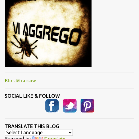
t
i
EforaVirarsow
SOCIAL LIKE & FOLLOW
TRANSLATE THIS BLOG
Powered by