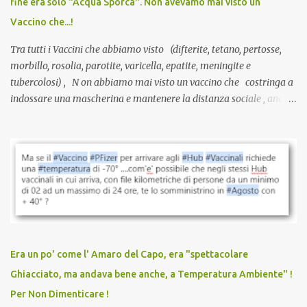
fine era solo "Acqua Sporca". Non avevamo mai visto un
serve una prescrizione. Non c’è diagnosi. Non c’è presa in carico.
Vaccino che...!
L’unico atto richiesto è una fi...
Tra tutti i Vaccini che abbiamo visto (difterite, tetano, pertosse,
morbillo, rosolia, parotite, varicella, epatite, meningite e
tubercolosi) , N on abbiamo mai visto un vaccino che costringa a
indossare una mascherina e mantenere la distanza sociale , anche
quando eri completamente vaccinato… Non avevamo mai sentito
parlare di un vaccino che diffonda il virus anche dopo la
vaccinazione. Non avevamo mai sentito parlare di ricompense,
sconti, incentivi per vaccinarsi. Non avevamo mai visto
discriminazioni per coloro che non l’hanno fatto. Se non sei stato
vaccinato, nessuno aveva prima cercato di farti sentire una
persona cattiva. Non avevamo mai visto un vaccino che minacci le
relazioni tra familiari, colleghi e amici. Non avevamo mai visto un
vaccino usato per minacciare i mezzi di sussistenza, il lavoro o la
Era un po' come l' Amaro del Capo, era "spettacolare
scuola. Non avevamo mai visto un vaccino che permettesse a un
Ghiacciato, ma andava bene anche, a Temperatura Ambiente" !
dodicenne di ignorare il consenso dei genitori. Dopo tutti i vaccini
Per Non Dimenticare !
che abbiamo elencato sopra...