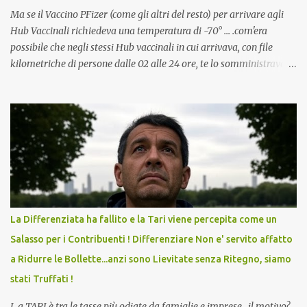
Ma se il Vaccino PFizer (come gli altri del resto) per arrivare agli
Hub Vaccinali richiedeva una temperatura di -70° ... .com'era
possibile che negli stessi Hub vaccinali in cui arrivava, con file
kilometriche di persone dalle 02 alle 24 ore, te lo somministravano
in Agosto con + 40° ? Ricordate i Camioncini di Gelati affittati per
lo scopo della temperatura? Qualcuno a suo tempo ribattezzo' il
Vaccino come: l' Amaro del Capo, era "spettacolare Ghiacciato, ma
andava bene anche, a Temperatura Ambiente"! Riproponiamo
l'articolo per NON Dimenticare!
La Differenziata ha fallito e la Tari viene percepita come un
Salasso per i Contribuenti ! Differenziare Non e' servito affatto
a Ridurre le Bollette...anzi sono Lievitate senza Ritegno, siamo
stati Truffati !
L a TARI è tra le tasse più odiate da famiglie e imprese , il motivo?