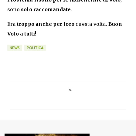
sono
solo raccomandate
.
Era t
roppo anche per loro
questa volta.
Buon
Voto a tutti!
NEWS
POLITICA
C
o
m
m
e
n