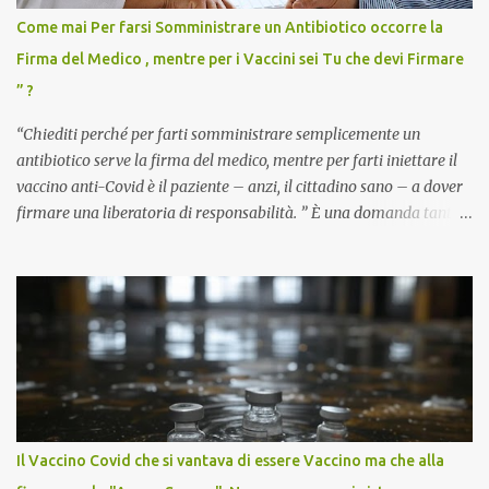
Come mai Per farsi Somministrare un Antibiotico occorre la
Firma del Medico , mentre per i Vaccini sei Tu che devi Firmare
” ?
“Chiediti perché per farti somministrare semplicemente un
antibiotico serve la firma del medico, mentre per farti iniettare il
vaccino anti-Covid è il paziente – anzi, il cittadino sano – a dover
firmare una liberatoria di responsabilità. ” È una domanda tanto
semplice quanto devastante quella posta dal dottor Andrea
Stramezzi, medico, che ha curato migliaia di pazienti durante la
pandemia. Un interrogativo che dovrebbe scuotere chiunque abbia
ancora il coraggio di pensare con la propria testa. Per il vaccino
anti-Covid, un pro-farmaco, con autorizzazione condizionata,
sviluppato in tempi record, con tecnologie mai utilizzate prima su
larga scala, ancora oggetto di studio e di discussione
internazionale serve solo una firma. La tua. Lo si somministra
anche a persone sane, giovani, senza fattori di rischio, spesso già
Il Vaccino Covid che si vantava di essere Vaccino ma che alla
guarite da un’infezione naturale . Ma non serve una visita, non