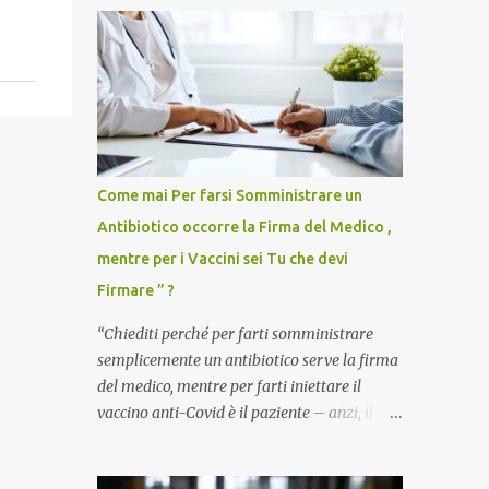
Come mai Per farsi Somministrare un
Antibiotico occorre la Firma del Medico ,
mentre per i Vaccini sei Tu che devi
Firmare ” ?
“Chiediti perché per farti somministrare
semplicemente un antibiotico serve la firma
del medico, mentre per farti iniettare il
vaccino anti-Covid è il paziente – anzi, il
cittadino sano – a dover firmare una
liberatoria di responsabilità. ” È una