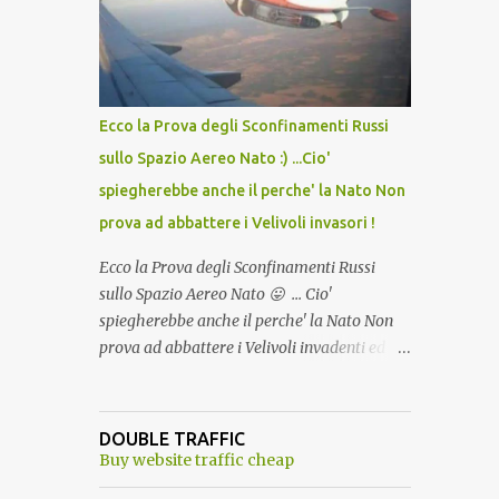
lo scopo della temperatura? Qualcuno a suo
tempo ribattezzo' il Vaccino come: l' Amaro
del Capo, era "spettacolare Ghiacciato, ma
andava bene anche, a Temperatura
Ambiente"! Riproponiamo l'articolo per NON
Ecco la Prova degli Sconfinamenti Russi
Dimenticare!
sullo Spazio Aereo Nato :) ...Cio'
spiegherebbe anche il perche' la Nato Non
prova ad abbattere i Velivoli invasori !
Ecco la Prova degli Sconfinamenti Russi
sullo Spazio Aereo Nato 😛 ... Cio'
spiegherebbe anche il perche' la Nato Non
prova ad abbattere i Velivoli invadenti ed
invasori... forse ne teme le conseguenze viste
le immagini ! Tranquilli, Non esiste ancora
alcuna notizia di un'invasione dello spazio
DOUBLE TRAFFIC
aereo NATO da parte di un robot chiamato
Buy website traffic cheap
"Goldrake"; questo evento sembra essere