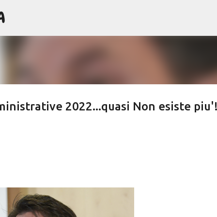
A
Passa ai contenuti principali
inistrative 2022...quasi Non esiste piu'