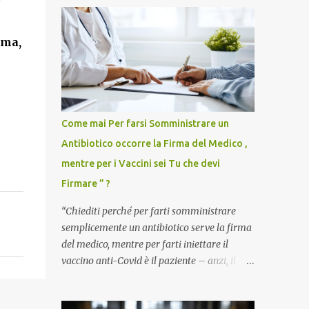
ema,
Come mai Per farsi Somministrare un
Antibiotico occorre la Firma del Medico ,
mentre per i Vaccini sei Tu che devi
Firmare ” ?
“Chiediti perché per farti somministrare
semplicemente un antibiotico serve la firma
del medico, mentre per farti iniettare il
vaccino anti-Covid è il paziente – anzi, il
cittadino sano – a dover firmare una
liberatoria di responsabilità. ” È una