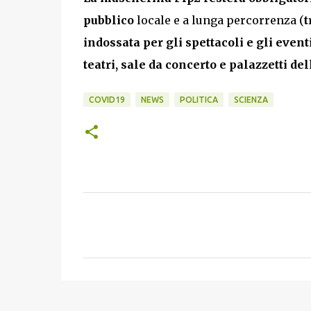
pubblico
locale e a lunga percorrenza (
t
indossata per gli spettacoli e gli event
teatri, sale da concerto e palazzetti dell
COVID19
NEWS
POLITICA
SCIENZA
C
o
m
m
e