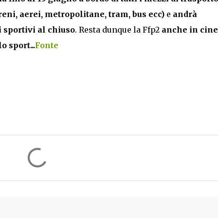
reni, aerei, metropolitane, tram, bus ecc)
e
andrà
i sportivi al chiuso
. Resta dunque la Ffp2
anche in cin
o sport...
Fonte