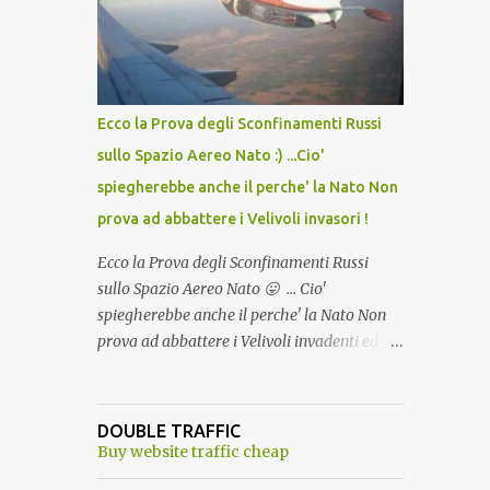
lo scopo della temperatura? Qualcuno a suo
tempo ribattezzo' il Vaccino come: l' Amaro
del Capo, era "spettacolare Ghiacciato, ma
andava bene anche, a Temperatura
Ambiente"! Riproponiamo l'articolo per NON
Ecco la Prova degli Sconfinamenti Russi
Dimenticare!
sullo Spazio Aereo Nato :) ...Cio'
spiegherebbe anche il perche' la Nato Non
prova ad abbattere i Velivoli invasori !
Ecco la Prova degli Sconfinamenti Russi
sullo Spazio Aereo Nato 😛 ... Cio'
spiegherebbe anche il perche' la Nato Non
prova ad abbattere i Velivoli invadenti ed
invasori... forse ne teme le conseguenze viste
le immagini ! Tranquilli, Non esiste ancora
alcuna notizia di un'invasione dello spazio
DOUBLE TRAFFIC
aereo NATO da parte di un robot chiamato
Buy website traffic cheap
"Goldrake"; questo evento sembra essere