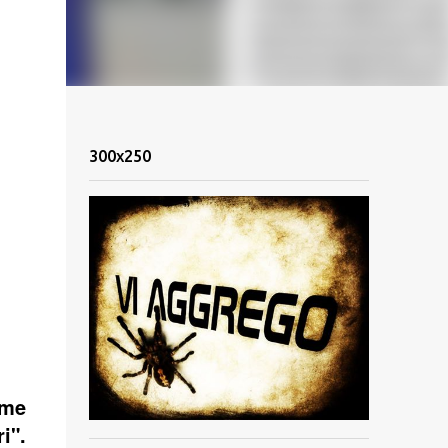
300x250
rme
i".