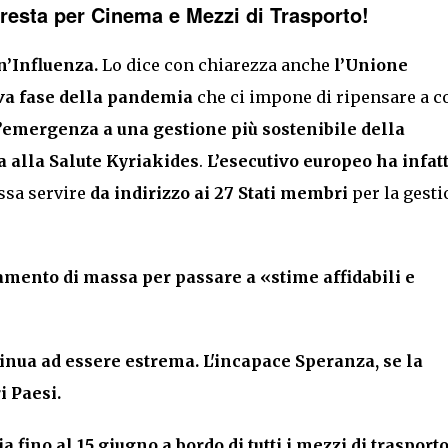
 resta per Cinema e Mezzi di Trasporto!
un’Influenza.
Lo dice con chiarezza anche
l’Unione
va fase della pandemia
che ci impone di ripensare a 
’emergenza a una gestione più sostenibile della
 alla Salute Kyriakides
.
L’esecutivo europeo ha infatt
ssa servire
da indirizzo ai 27 Stati membri
per la gesti
iamento di massa per passare a «stime affidabili e
tinua ad essere estrema. L'incapace Speranza, se la
i Paesi.
fino al 15 giugno a bordo di tutti i mezzi di trasport