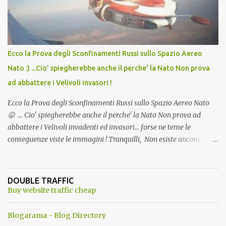
Ecco la Prova degli Sconfinamenti Russi sullo Spazio Aereo
Nato :) ...Cio' spiegherebbe anche il perche' la Nato Non prova
ad abbattere i Velivoli invasori !
Ecco la Prova degli Sconfinamenti Russi sullo Spazio Aereo Nato
😛 ... Cio' spiegherebbe anche il perche' la Nato Non prova ad
abbattere i Velivoli invadenti ed invasori... forse ne teme le
conseguenze viste le immagini ! Tranquilli, Non esiste ancora
alcuna notizia di un'invasione dello spazio aereo NATO da parte di
un robot chiamato "Goldrake"; questo evento sembra essere
ancora una fantasia Nato o forse una "False Flag", per provocare
DOUBLE TRAFFIC
una guerra mondiale che difficilmente da menti sane, potrebbe
Buy website traffic cheap
scoccare ! !
Blogarama - Blog Directory