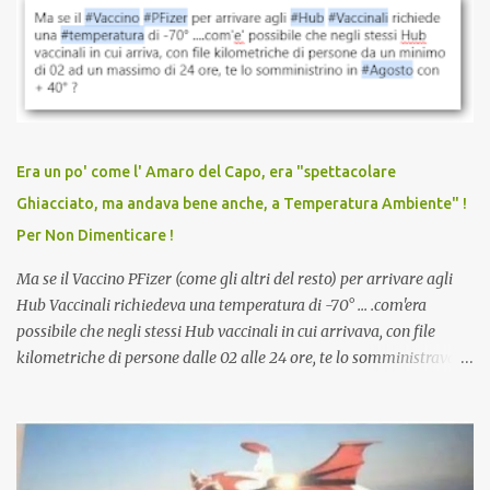
vaccinazione. Non avevamo mai sentito parlare di ricompense,
sconti, incentivi per vaccinarsi. Non avevamo mai visto
discriminazioni per coloro che non l’hanno fatto. Se non sei stato
vaccinato, nessuno aveva prima cercato di farti sentire una
persona cattiva. Non avevamo mai visto un vaccino che minacci le
relazioni tra familiari, colleghi e amici. Non avevamo mai visto un
vaccino usato per minacciare i mezzi di sussistenza, il lavoro o la
Era un po' come l' Amaro del Capo, era "spettacolare
scuola. Non avevamo mai visto un vaccino che permettesse a un
Ghiacciato, ma andava bene anche, a Temperatura Ambiente" !
dodicenne di ignorare il consenso dei genitori. Dopo tutti i vaccini
Per Non Dimenticare !
che abbiamo elencato sopra...
Ma se il Vaccino PFizer (come gli altri del resto) per arrivare agli
Hub Vaccinali richiedeva una temperatura di -70° ... .com'era
possibile che negli stessi Hub vaccinali in cui arrivava, con file
kilometriche di persone dalle 02 alle 24 ore, te lo somministravano
in Agosto con + 40° ? Ricordate i Camioncini di Gelati affittati per
lo scopo della temperatura? Qualcuno a suo tempo ribattezzo' il
Vaccino come: l' Amaro del Capo, era "spettacolare Ghiacciato, ma
andava bene anche, a Temperatura Ambiente"! Riproponiamo
l'articolo per NON Dimenticare!