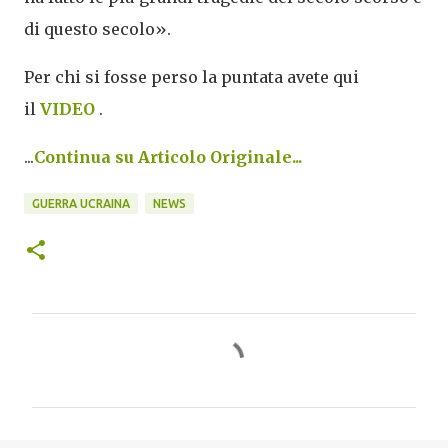
di questo secolo».
Per chi si fosse perso la puntata avete qui
il
VIDEO
.
...
Continua su Articolo Originale...
GUERRA UCRAINA
NEWS
C
o
m
m