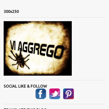
e
n
300x250
t
i
SOCIAL LIKE & FOLLOW