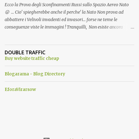
Ecco la Prova degli Sconfinamenti Russi sullo Spazio Aereo Nato
😛 ... Cio' spiegherebbe anche il perche' la Nato Non prova ad
abbattere i Velivoli invadenti ed invasori... forse ne teme le
conseguenze viste le immagini ! Tranquilli, Non esiste ancora
alcuna notizia di un'invasione dello spazio aereo NATO da parte di
un robot chiamato "Goldrake"; questo evento sembra essere
ancora una fantasia Nato o forse una "False Flag", per provocare
DOUBLE TRAFFIC
una guerra mondiale che difficilmente da menti sane, potrebbe
Buy website traffic cheap
scoccare ! !
Blogarama - Blog Directory
EforaVirarsow