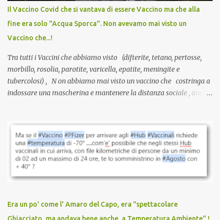
anche a persone sane, giovani, senza fattori di rischio, spesso già
Il Vaccino Covid che si vantava di essere Vaccino ma che alla
guarite da un’infezione naturale . Ma non serve una visita, non
fine era solo "Acqua Sporca". Non avevamo mai visto un
serve una prescrizione. Non c’è diagnosi. Non c’è presa in carico.
Vaccino che...!
L’unico atto richiesto è una fi...
Tra tutti i Vaccini che abbiamo visto (difterite, tetano, pertosse,
morbillo, rosolia, parotite, varicella, epatite, meningite e
tubercolosi) , N on abbiamo mai visto un vaccino che costringa a
indossare una mascherina e mantenere la distanza sociale , anche
quando eri completamente vaccinato… Non avevamo mai sentito
parlare di un vaccino che diffonda il virus anche dopo la
vaccinazione. Non avevamo mai sentito parlare di ricompense,
sconti, incentivi per vaccinarsi. Non avevamo mai visto
discriminazioni per coloro che non l’hanno fatto. Se non sei stato
vaccinato, nessuno aveva prima cercato di farti sentire una
persona cattiva. Non avevamo mai visto un vaccino che minacci le
relazioni tra familiari, colleghi e amici. Non avevamo mai visto un
vaccino usato per minacciare i mezzi di sussistenza, il lavoro o la
Era un po' come l' Amaro del Capo, era "spettacolare
scuola. Non avevamo mai visto un vaccino che permettesse a un
Ghiacciato, ma andava bene anche, a Temperatura Ambiente" !