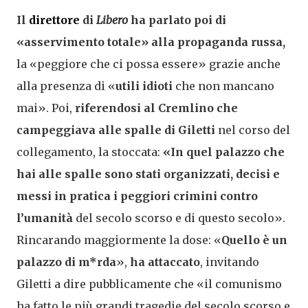
Il
direttore
di
Libero
ha parlato poi di
«asservimento totale» alla propaganda russa,
la «peggiore che ci possa essere» grazie anche
alla presenza di «
utili idioti
che non mancano
mai». Poi,
riferendosi al Cremlino che
campeggiava alle spalle di Giletti
nel corso del
collegamento, la stoccata:
«In quel palazzo che
hai alle spalle sono stati organizzati, decisi e
messi in pratica i peggiori crimini contro
l’umanità
del secolo scorso e di questo secolo».
Rincarando maggiormente la dose: «
Quello è un
palazzo di m*rda
»,
ha attaccato
, invitando
Giletti a dire pubblicamente che «il comunismo
ha fatto le più grandi tragedie del secolo scorso e