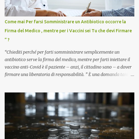
Come mai Per farsi Somministrare un Antibiotico occorre la
Firma del Medico , mentre per i Vaccini sei Tu che devi Firmare
” ?
“Chiediti perché per farti somministrare semplicemente un
antibiotico serve la firma del medico, mentre per farti iniettare il
vaccino anti-Covid è il paziente – anzi, il cittadino sano – a dover
firmare una liberatoria di responsabilità. ” È una domanda tanto
semplice quanto devastante quella posta dal dottor Andrea
Stramezzi, medico, che ha curato migliaia di pazienti durante la
pandemia. Un interrogativo che dovrebbe scuotere chiunque abbia
ancora il coraggio di pensare con la propria testa. Per il vaccino
anti-Covid, un pro-farmaco, con autorizzazione condizionata,
sviluppato in tempi record, con tecnologie mai utilizzate prima su
larga scala, ancora oggetto di studio e di discussione
internazionale serve solo una firma. La tua. Lo si somministra