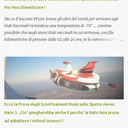
dodicenne di ignorare il consenso dei genitori. Dopo tutti i vaccini
Per Non Dimenticare !
che abbiamo elencato sopra...
Ma se il Vaccino PFizer (come gli altri del resto) per arrivare agli
Hub Vaccinali richiedeva una temperatura di -70° ... .com'era
possibile che negli stessi Hub vaccinali in cui arrivava, con file
kilometriche di persone dalle 02 alle 24 ore, te lo somministravano
in Agosto con + 40° ? Ricordate i Camioncini di Gelati affittati per
lo scopo della temperatura? Qualcuno a suo tempo ribattezzo' il
Vaccino come: l' Amaro del Capo, era "spettacolare Ghiacciato, ma
andava bene anche, a Temperatura Ambiente"! Riproponiamo
l'articolo per NON Dimenticare!
Ecco la Prova degli Sconfinamenti Russi sullo Spazio Aereo
Nato :) ...Cio' spiegherebbe anche il perche' la Nato Non prova
ad abbattere i Velivoli invasori !