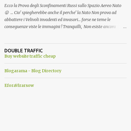
Ecco la Prova degli Sconfinamenti Russi sullo Spazio Aereo Nato
😛 ... Cio' spiegherebbe anche il perche' la Nato Non prova ad
abbattere i Velivoli invadenti ed invasori... forse ne teme le
conseguenze viste le immagini ! Tranquilli, Non esiste ancora
alcuna notizia di un'invasione dello spazio aereo NATO da parte di
un robot chiamato "Goldrake"; questo evento sembra essere
ancora una fantasia Nato o forse una "False Flag", per provocare
DOUBLE TRAFFIC
una guerra mondiale che difficilmente da menti sane, potrebbe
Buy website traffic cheap
scoccare ! !
Blogarama - Blog Directory
EforaVirarsow