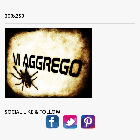
e
n
300x250
t
i
SOCIAL LIKE & FOLLOW