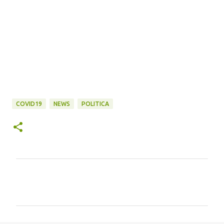
COVID19
NEWS
POLITICA
C
o
m
m