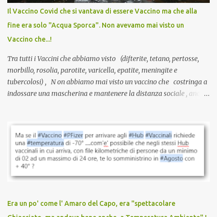
anche a persone sane, giovani, senza fattori di rischio, spesso già
Il Vaccino Covid che si vantava di essere Vaccino ma che alla
guarite da un’infezione naturale . Ma non serve una visita, non
fine era solo "Acqua Sporca". Non avevamo mai visto un
serve una prescrizione. Non c’è diagnosi. Non c’è presa in carico.
Vaccino che...!
L’unico atto richiesto è una fi...
Tra tutti i Vaccini che abbiamo visto (difterite, tetano, pertosse,
morbillo, rosolia, parotite, varicella, epatite, meningite e
tubercolosi) , N on abbiamo mai visto un vaccino che costringa a
indossare una mascherina e mantenere la distanza sociale , anche
quando eri completamente vaccinato… Non avevamo mai sentito
parlare di un vaccino che diffonda il virus anche dopo la
vaccinazione. Non avevamo mai sentito parlare di ricompense,
sconti, incentivi per vaccinarsi. Non avevamo mai visto
discriminazioni per coloro che non l’hanno fatto. Se non sei stato
vaccinato, nessuno aveva prima cercato di farti sentire una
persona cattiva. Non avevamo mai visto un vaccino che minacci le
relazioni tra familiari, colleghi e amici. Non avevamo mai visto un
vaccino usato per minacciare i mezzi di sussistenza, il lavoro o la
Era un po' come l' Amaro del Capo, era "spettacolare
scuola. Non avevamo mai visto un vaccino che permettesse a un