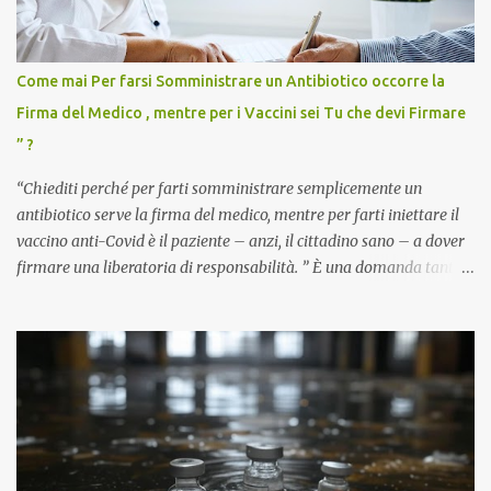
Come mai Per farsi Somministrare un Antibiotico occorre la
Firma del Medico , mentre per i Vaccini sei Tu che devi Firmare
” ?
“Chiediti perché per farti somministrare semplicemente un
antibiotico serve la firma del medico, mentre per farti iniettare il
vaccino anti-Covid è il paziente – anzi, il cittadino sano – a dover
firmare una liberatoria di responsabilità. ” È una domanda tanto
semplice quanto devastante quella posta dal dottor Andrea
Stramezzi, medico, che ha curato migliaia di pazienti durante la
pandemia. Un interrogativo che dovrebbe scuotere chiunque abbia
ancora il coraggio di pensare con la propria testa. Per il vaccino
anti-Covid, un pro-farmaco, con autorizzazione condizionata,
sviluppato in tempi record, con tecnologie mai utilizzate prima su
larga scala, ancora oggetto di studio e di discussione
internazionale serve solo una firma. La tua. Lo si somministra