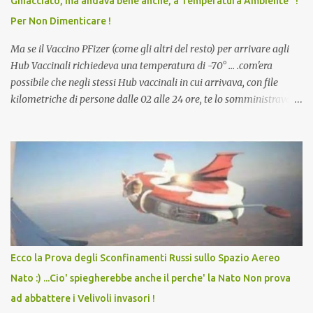
Ghiacciato, ma andava bene anche, a Temperatura Ambiente" !
dodicenne di ignorare il consenso dei genitori. Dopo tutti i vaccini
Per Non Dimenticare !
che abbiamo elencato sopra...
Ma se il Vaccino PFizer (come gli altri del resto) per arrivare agli
Hub Vaccinali richiedeva una temperatura di -70° ... .com'era
possibile che negli stessi Hub vaccinali in cui arrivava, con file
kilometriche di persone dalle 02 alle 24 ore, te lo somministravano
in Agosto con + 40° ? Ricordate i Camioncini di Gelati affittati per
lo scopo della temperatura? Qualcuno a suo tempo ribattezzo' il
Vaccino come: l' Amaro del Capo, era "spettacolare Ghiacciato, ma
andava bene anche, a Temperatura Ambiente"! Riproponiamo
l'articolo per NON Dimenticare!
Ecco la Prova degli Sconfinamenti Russi sullo Spazio Aereo
Nato :) ...Cio' spiegherebbe anche il perche' la Nato Non prova
ad abbattere i Velivoli invasori !