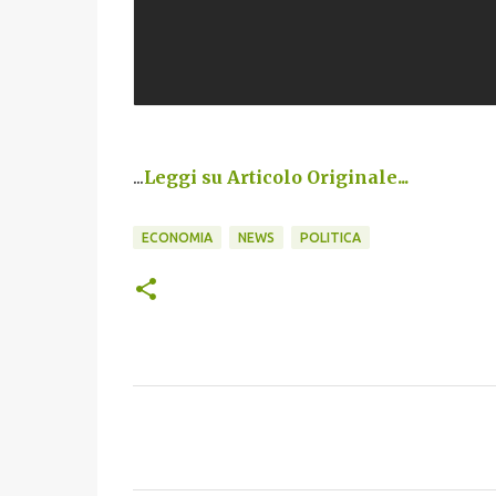
...
Leggi su Articolo Originale...
ECONOMIA
NEWS
POLITICA
C
o
m