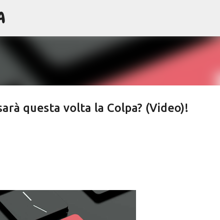
A
Passa ai contenuti principali
arà questa volta la Colpa? (Video)!