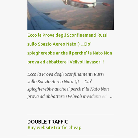
lo scopo della temperatura? Qualcuno a suo
tempo ribattezzo' il Vaccino come: l' Amaro
del Capo, era "spettacolare Ghiacciato, ma
andava bene anche, a Temperatura
Ambiente"! Riproponiamo l'articolo per NON
Ecco la Prova degli Sconfinamenti Russi
Dimenticare!
sullo Spazio Aereo Nato :) ...Cio'
spiegherebbe anche il perche' la Nato Non
prova ad abbattere i Velivoli invasori !
Ecco la Prova degli Sconfinamenti Russi
sullo Spazio Aereo Nato 😛 ... Cio'
spiegherebbe anche il perche' la Nato Non
prova ad abbattere i Velivoli invadenti ed
invasori... forse ne teme le conseguenze viste
le immagini ! Tranquilli, Non esiste ancora
alcuna notizia di un'invasione dello spazio
DOUBLE TRAFFIC
aereo NATO da parte di un robot chiamato
Buy website traffic cheap
"Goldrake"; questo evento sembra essere