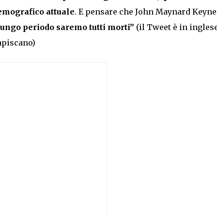
emografico attuale
. E pensare che John Maynard Keyne
lungo periodo saremo tutti morti”
(il Tweet è in ingles
capiscano)