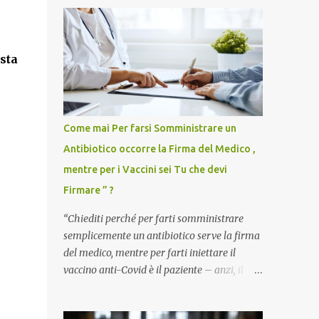
sta
Come mai Per farsi Somministrare un
Antibiotico occorre la Firma del Medico ,
mentre per i Vaccini sei Tu che devi
Firmare ” ?
“Chiediti perché per farti somministrare
semplicemente un antibiotico serve la firma
del medico, mentre per farti iniettare il
vaccino anti-Covid è il paziente – anzi, il
cittadino sano – a dover firmare una
liberatoria di responsabilità. ” È una