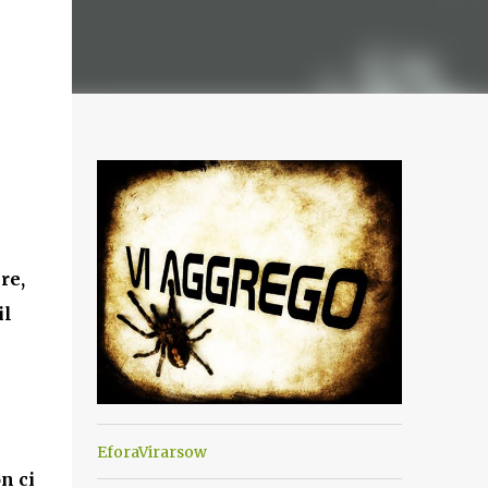
re,
il
EforaVirarsow
n ci