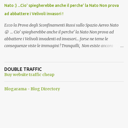
Nato :) ...Cio' spiegherebbe anche il perche' la Nato Non prova
ad abbattere i Velivoli invasori !
Ecco la Prova degli Sconfinamenti Russi sullo Spazio Aereo Nato
😛 ... Cio' spiegherebbe anche il perche' la Nato Non prova ad
abbattere i Velivoli invadenti ed invasori... forse ne teme le
conseguenze viste le immagini ! Tranquilli, Non esiste ancora
alcuna notizia di un'invasione dello spazio aereo NATO da parte di
un robot chiamato "Goldrake"; questo evento sembra essere
ancora una fantasia Nato o forse una "False Flag", per provocare
DOUBLE TRAFFIC
una guerra mondiale che difficilmente da menti sane, potrebbe
Buy website traffic cheap
scoccare ! !
Blogarama - Blog Directory