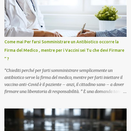
Come mai Per farsi Somministrare un Antibiotico occorre la
Firma del Medico , mentre per i Vaccini sei Tu che devi Firmare
” ?
“Chiediti perché per farti somministrare semplicemente un
antibiotico serve la firma del medico, mentre per farti iniettare il
vaccino anti-Covid è il paziente – anzi, il cittadino sano – a dover
firmare una liberatoria di responsabilità. ” È una domanda tanto
semplice quanto devastante quella posta dal dottor Andrea
Stramezzi, medico, che ha curato migliaia di pazienti durante la
pandemia. Un interrogativo che dovrebbe scuotere chiunque abbia
ancora il coraggio di pensare con la propria testa. Per il vaccino
anti-Covid, un pro-farmaco, con autorizzazione condizionata,