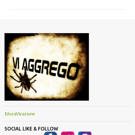
m
m
e
n
t
i
EforaVirarsow
SOCIAL LIKE & FOLLOW