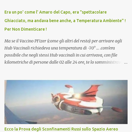
relazioni tra familiari, colleghi e amici. Non avevamo mai visto un
vaccino usato per minacciare i mezzi di sussistenza, il lavoro o la
Era un po' come l' Amaro del Capo, era "spettacolare
scuola. Non avevamo mai visto un vaccino che permettesse a un
Ghiacciato, ma andava bene anche, a Temperatura Ambiente" !
dodicenne di ignorare il consenso dei genitori. Dopo tutti i vaccini
Per Non Dimenticare !
che abbiamo elencato sopra...
Ma se il Vaccino PFizer (come gli altri del resto) per arrivare agli
Hub Vaccinali richiedeva una temperatura di -70° ... .com'era
possibile che negli stessi Hub vaccinali in cui arrivava, con file
kilometriche di persone dalle 02 alle 24 ore, te lo somministravano
in Agosto con + 40° ? Ricordate i Camioncini di Gelati affittati per
lo scopo della temperatura? Qualcuno a suo tempo ribattezzo' il
Vaccino come: l' Amaro del Capo, era "spettacolare Ghiacciato, ma
andava bene anche, a Temperatura Ambiente"! Riproponiamo
l'articolo per NON Dimenticare!
Ecco la Prova degli Sconfinamenti Russi sullo Spazio Aereo