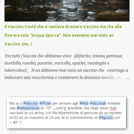
sviluppato in tempi record, con tecnologie mai utilizzate prima su
larga scala, ancora oggetto di studio e di discussione
internazionale serve solo una firma. La tua. Lo si somministra
anche a persone sane, giovani, senza fattori di rischio, spesso già
Il Vaccino Covid che si vantava di essere Vaccino ma che alla
guarite da un’infezione naturale . Ma non serve una visita, non
fine era solo "Acqua Sporca". Non avevamo mai visto un
serve una prescrizione. Non c’è diagnosi. Non c’è presa in carico.
Vaccino che...!
L’unico atto richiesto è una fi...
Tra tutti i Vaccini che abbiamo visto (difterite, tetano, pertosse,
morbillo, rosolia, parotite, varicella, epatite, meningite e
tubercolosi) , N on abbiamo mai visto un vaccino che costringa a
indossare una mascherina e mantenere la distanza sociale , anche
quando eri completamente vaccinato… Non avevamo mai sentito
parlare di un vaccino che diffonda il virus anche dopo la
vaccinazione. Non avevamo mai sentito parlare di ricompense,
sconti, incentivi per vaccinarsi. Non avevamo mai visto
discriminazioni per coloro che non l’hanno fatto. Se non sei stato
vaccinato, nessuno aveva prima cercato di farti sentire una
persona cattiva. Non avevamo mai visto un vaccino che minacci le