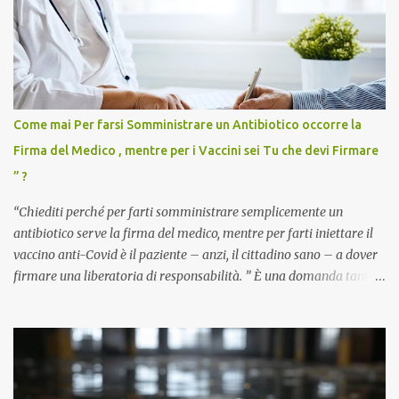
Come mai Per farsi Somministrare un Antibiotico occorre la
Firma del Medico , mentre per i Vaccini sei Tu che devi Firmare
” ?
“Chiediti perché per farti somministrare semplicemente un
antibiotico serve la firma del medico, mentre per farti iniettare il
vaccino anti-Covid è il paziente – anzi, il cittadino sano – a dover
firmare una liberatoria di responsabilità. ” È una domanda tanto
semplice quanto devastante quella posta dal dottor Andrea
Stramezzi, medico, che ha curato migliaia di pazienti durante la
pandemia. Un interrogativo che dovrebbe scuotere chiunque abbia
ancora il coraggio di pensare con la propria testa. Per il vaccino
anti-Covid, un pro-farmaco, con autorizzazione condizionata,