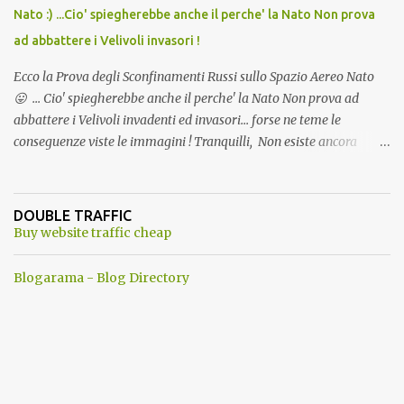
Nato :) ...Cio' spiegherebbe anche il perche' la Nato Non prova
ad abbattere i Velivoli invasori !
Ecco la Prova degli Sconfinamenti Russi sullo Spazio Aereo Nato
😛 ... Cio' spiegherebbe anche il perche' la Nato Non prova ad
abbattere i Velivoli invadenti ed invasori... forse ne teme le
conseguenze viste le immagini ! Tranquilli, Non esiste ancora
alcuna notizia di un'invasione dello spazio aereo NATO da parte di
un robot chiamato "Goldrake"; questo evento sembra essere
ancora una fantasia Nato o forse una "False Flag", per provocare
DOUBLE TRAFFIC
una guerra mondiale che difficilmente da menti sane, potrebbe
Buy website traffic cheap
scoccare ! !
Blogarama - Blog Directory