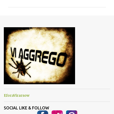
m
m
e
n
t
i
EforaVirarsow
SOCIAL LIKE & FOLLOW