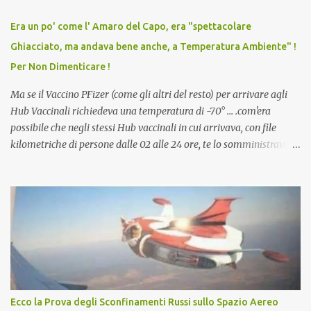
relazioni tra familiari, colleghi e amici. Non avevamo mai visto un
vaccino usato per minacciare i mezzi di sussistenza, il lavoro o la
Era un po' come l' Amaro del Capo, era "spettacolare
scuola. Non avevamo mai visto un vaccino che permettesse a un
Ghiacciato, ma andava bene anche, a Temperatura Ambiente" !
dodicenne di ignorare il consenso dei genitori. Dopo tutti i vaccini
Per Non Dimenticare !
che abbiamo elencato sopra...
Ma se il Vaccino PFizer (come gli altri del resto) per arrivare agli
Hub Vaccinali richiedeva una temperatura di -70° ... .com'era
possibile che negli stessi Hub vaccinali in cui arrivava, con file
kilometriche di persone dalle 02 alle 24 ore, te lo somministravano
in Agosto con + 40° ? Ricordate i Camioncini di Gelati affittati per
lo scopo della temperatura? Qualcuno a suo tempo ribattezzo' il
Vaccino come: l' Amaro del Capo, era "spettacolare Ghiacciato, ma
andava bene anche, a Temperatura Ambiente"! Riproponiamo
l'articolo per NON Dimenticare!
Ecco la Prova degli Sconfinamenti Russi sullo Spazio Aereo