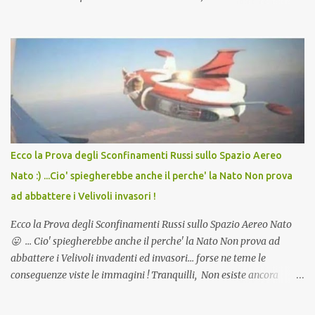
in Agosto con + 40° ? Ricordate i Camioncini di Gelati affittati per
lo scopo della temperatura? Qualcuno a suo tempo ribattezzo' il
Vaccino come: l' Amaro del Capo, era "spettacolare Ghiacciato, ma
andava bene anche, a Temperatura Ambiente"! Riproponiamo
l'articolo per NON Dimenticare!
Ecco la Prova degli Sconfinamenti Russi sullo Spazio Aereo
Nato :) ...Cio' spiegherebbe anche il perche' la Nato Non prova
ad abbattere i Velivoli invasori !
Ecco la Prova degli Sconfinamenti Russi sullo Spazio Aereo Nato
😛 ... Cio' spiegherebbe anche il perche' la Nato Non prova ad
abbattere i Velivoli invadenti ed invasori... forse ne teme le
conseguenze viste le immagini ! Tranquilli, Non esiste ancora
alcuna notizia di un'invasione dello spazio aereo NATO da parte di
un robot chiamato "Goldrake"; questo evento sembra essere