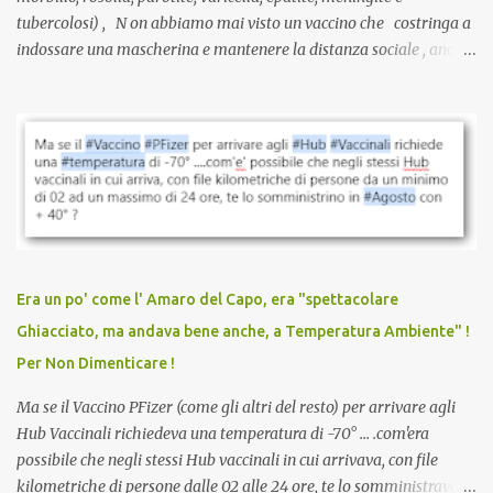
tubercolosi) , N on abbiamo mai visto un vaccino che costringa a
indossare una mascherina e mantenere la distanza sociale , anche
quando eri completamente vaccinato… Non avevamo mai sentito
parlare di un vaccino che diffonda il virus anche dopo la
vaccinazione. Non avevamo mai sentito parlare di ricompense,
sconti, incentivi per vaccinarsi. Non avevamo mai visto
discriminazioni per coloro che non l’hanno fatto. Se non sei stato
vaccinato, nessuno aveva prima cercato di farti sentire una
persona cattiva. Non avevamo mai visto un vaccino che minacci le
relazioni tra familiari, colleghi e amici. Non avevamo mai visto un
vaccino usato per minacciare i mezzi di sussistenza, il lavoro o la
Era un po' come l' Amaro del Capo, era "spettacolare
scuola. Non avevamo mai visto un vaccino che permettesse a un
Ghiacciato, ma andava bene anche, a Temperatura Ambiente" !
dodicenne di ignorare il consenso dei genitori. Dopo tutti i vaccini
Per Non Dimenticare !
che abbiamo elencato sopra...
Ma se il Vaccino PFizer (come gli altri del resto) per arrivare agli
Hub Vaccinali richiedeva una temperatura di -70° ... .com'era
possibile che negli stessi Hub vaccinali in cui arrivava, con file
kilometriche di persone dalle 02 alle 24 ore, te lo somministravano