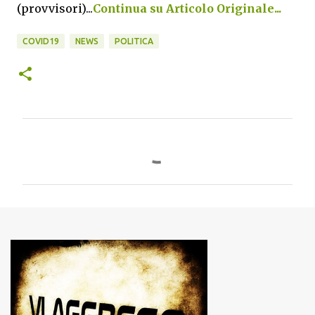
(provvisori)...
Continua su Articolo Originale...
COVID19
NEWS
POLITICA
C
o
m
m
e
n
t
i