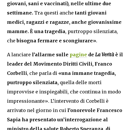
giovani, sani e vaccinati), nelle ultime due
settimane.
Tra questi anche
tanti giovani
medici, ragazzi e ragazze, anche giovanissime
mamme. È una tragedia
, purtroppo silenziata,
che
bisogna fermare e scongiurare»
.
A lanciare
l’allarme sulle
pagine
de
La Verità
è il
leader del Movimento Diritti Civili,
Franco
Corbelli
, che parla di
«una immane tragedia,
purtroppo silenziata,
quella delle morti
improvvise e inspiegabili, che continua in modo
impressionante». L’intervento di Corbelli è
arrivato nel giorno in cui
l’onorevole Francesco
Sapia ha presentato un’interrogazione al
ministro della salute Roberto Speranza, di