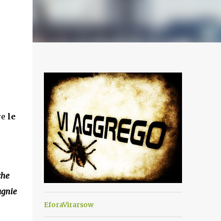
re
le
che
agnie
EforaVirarsow