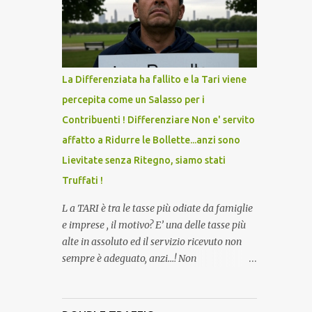
lo scopo della temperatura? Qualcuno a suo
tempo ribattezzo' il Vaccino come: l' Amaro
del Capo, era "spettacolare Ghiacciato, ma
andava bene anche, a Temperatura
Ambiente"! Riproponiamo l'articolo per NON
La Differenziata ha fallito e la Tari viene
Dimenticare!
percepita come un Salasso per i
Contribuenti ! Differenziare Non e' servito
affatto a Ridurre le Bollette...anzi sono
Lievitate senza Ritegno, siamo stati
Truffati !
L a TARI è tra le tasse più odiate da famiglie
e imprese , il motivo? E’ una delle tasse più
alte in assoluto ed il servizio ricevuto non
sempre è adeguato, anzi…! Non
dimentichiamo che per la raccolta
differenziata, facciamo quasi tutto noi
cittadini direttamente a casa, abbiamo