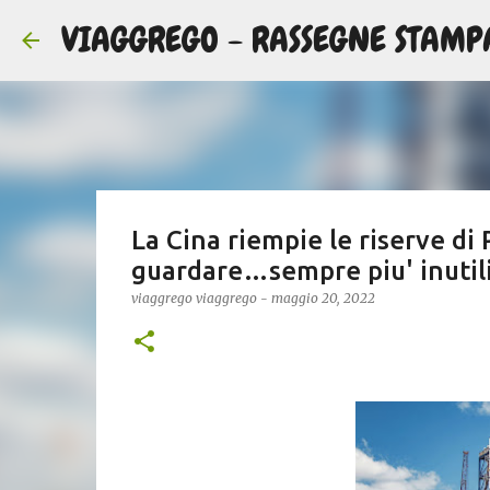
VIAGGREGO - RASSEGNE STAMP
La Cina riempie le riserve di 
guardare…sempre piu' inutili 
viaggrego
viaggrego
-
maggio 20, 2022