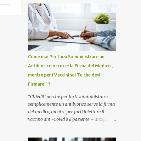
Come mai Per farsi Somministrare un
Antibiotico occorre la Firma del Medico ,
mentre per i Vaccini sei Tu che devi
Firmare ” ?
“Chiediti perché per farti somministrare
semplicemente un antibiotico serve la firma
del medico, mentre per farti iniettare il
vaccino anti-Covid è il paziente – anzi, il
cittadino sano – a dover firmare una
liberatoria di responsabilità. ” È una