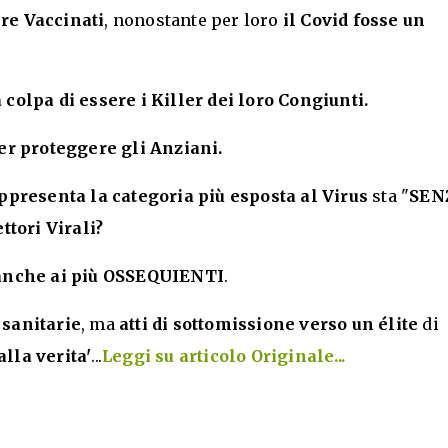
re Vaccinati
, nonostante per loro
il Covid fosse un
colpa di essere i Killer dei loro Congiunti.
er proteggere gli Anziani.
ppresenta la categoria più esposta al Virus
sta "
SEN
tori Virali?
i anche ai più OSSEQUIENTI
.
 sanitarie
, ma
atti di sottomissione verso un élite
di
lla verita'
...
Leggi su articolo Originale...