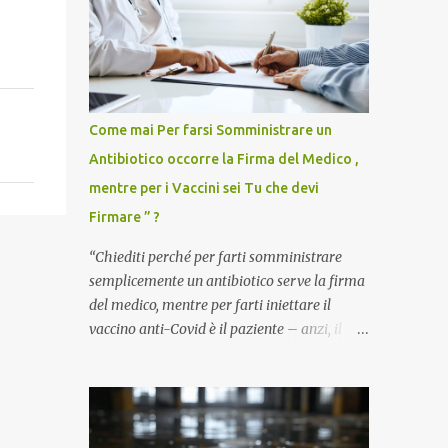
Come mai Per farsi Somministrare un
Antibiotico occorre la Firma del Medico ,
mentre per i Vaccini sei Tu che devi
Firmare ” ?
“Chiediti perché per farti somministrare
semplicemente un antibiotico serve la firma
del medico, mentre per farti iniettare il
vaccino anti-Covid è il paziente – anzi, il
cittadino sano – a dover firmare una
liberatoria di responsabilità. ” È una
domanda tanto semplice quanto devastante
quella posta dal dottor Andrea Stramezzi,