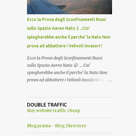
del Capo, era "spettacolare Ghiacciato, ma
andava bene anche, a Temperatura
Ambiente"! Riproponiamo l'articolo per NON
Ecco la Prova degli Sconfinamenti Russi
Dimenticare!
sullo Spazio Aereo Nato :) ...Cio'
spiegherebbe anche il perche' la Nato Non
prova ad abbattere i Velivoli invasori !
Ecco la Prova degli Sconfinamenti Russi
sullo Spazio Aereo Nato 😛 ... Cio'
spiegherebbe anche il perche' la Nato Non
prova ad abbattere i Velivoli invadenti ed
invasori... forse ne teme le conseguenze viste
le immagini ! Tranquilli, Non esiste ancora
alcuna notizia di un'invasione dello spazio
DOUBLE TRAFFIC
aereo NATO da parte di un robot chiamato
Buy website traffic cheap
"Goldrake"; questo evento sembra essere
ancora una fantasia Nato o forse una "False
Blogarama - Blog Directory
Flag", per provocare una guerra mondiale