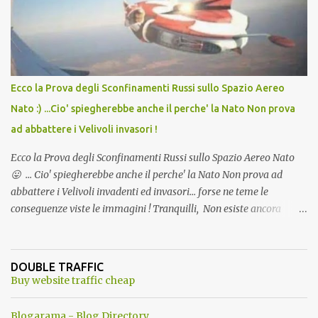
l'articolo per NON Dimenticare!
Ecco la Prova degli Sconfinamenti Russi sullo Spazio Aereo
Nato :) ...Cio' spiegherebbe anche il perche' la Nato Non prova
ad abbattere i Velivoli invasori !
Ecco la Prova degli Sconfinamenti Russi sullo Spazio Aereo Nato
😛 ... Cio' spiegherebbe anche il perche' la Nato Non prova ad
abbattere i Velivoli invadenti ed invasori... forse ne teme le
conseguenze viste le immagini ! Tranquilli, Non esiste ancora
alcuna notizia di un'invasione dello spazio aereo NATO da parte di
un robot chiamato "Goldrake"; questo evento sembra essere
ancora una fantasia Nato o forse una "False Flag", per provocare
DOUBLE TRAFFIC
una guerra mondiale che difficilmente da menti sane, potrebbe
Buy website traffic cheap
scoccare ! !
Blogarama - Blog Directory