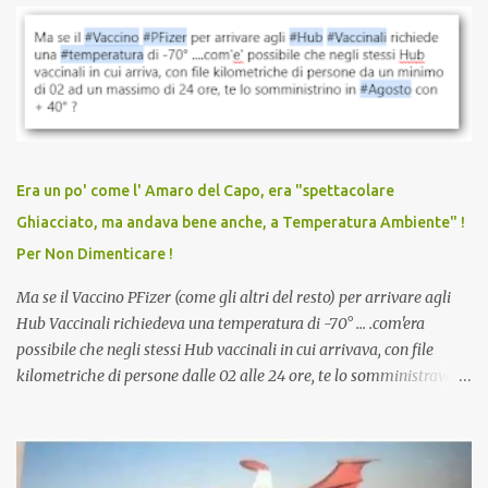
vaccinazione. Non avevamo mai sentito parlare di ricompense,
sconti, incentivi per vaccinarsi. Non avevamo mai visto
discriminazioni per coloro che non l’hanno fatto. Se non sei stato
vaccinato, nessuno aveva prima cercato di farti sentire una
persona cattiva. Non avevamo mai visto un vaccino che minacci le
relazioni tra familiari, colleghi e amici. Non avevamo mai visto un
vaccino usato per minacciare i mezzi di sussistenza, il lavoro o la
Era un po' come l' Amaro del Capo, era "spettacolare
scuola. Non avevamo mai visto un vaccino che permettesse a un
Ghiacciato, ma andava bene anche, a Temperatura Ambiente" !
dodicenne di ignorare il consenso dei genitori. Dopo tutti i vaccini
Per Non Dimenticare !
che abbiamo elencato sopra...
Ma se il Vaccino PFizer (come gli altri del resto) per arrivare agli
Hub Vaccinali richiedeva una temperatura di -70° ... .com'era
possibile che negli stessi Hub vaccinali in cui arrivava, con file
kilometriche di persone dalle 02 alle 24 ore, te lo somministravano
in Agosto con + 40° ? Ricordate i Camioncini di Gelati affittati per
lo scopo della temperatura? Qualcuno a suo tempo ribattezzo' il
Vaccino come: l' Amaro del Capo, era "spettacolare Ghiacciato, ma
andava bene anche, a Temperatura Ambiente"! Riproponiamo