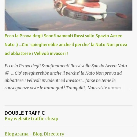
l'articolo per NON Dimenticare!
Ecco la Prova degli Sconfinamenti Russi sullo Spazio Aereo
Nato :) ...Cio' spiegherebbe anche il perche' la Nato Non prova
ad abbattere i Velivoli invasori !
Ecco la Prova degli Sconfinamenti Russi sullo Spazio Aereo Nato
😛 ... Cio' spiegherebbe anche il perche' la Nato Non prova ad
abbattere i Velivoli invadenti ed invasori... forse ne teme le
conseguenze viste le immagini ! Tranquilli, Non esiste ancora
alcuna notizia di un'invasione dello spazio aereo NATO da parte di
un robot chiamato "Goldrake"; questo evento sembra essere
ancora una fantasia Nato o forse una "False Flag", per provocare
DOUBLE TRAFFIC
una guerra mondiale che difficilmente da menti sane, potrebbe
Buy website traffic cheap
scoccare ! !
Blogarama - Blog Directory