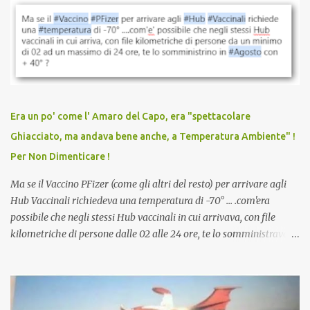
vaccinazione. Non avevamo mai sentito parlare di ricompense,
sconti, incentivi per vaccinarsi. Non avevamo mai visto
discriminazioni per coloro che non l’hanno fatto. Se non sei stato
vaccinato, nessuno aveva prima cercato di farti sentire una
persona cattiva. Non avevamo mai visto un vaccino che minacci le
relazioni tra familiari, colleghi e amici. Non avevamo mai visto un
vaccino usato per minacciare i mezzi di sussistenza, il lavoro o la
Era un po' come l' Amaro del Capo, era "spettacolare
scuola. Non avevamo mai visto un vaccino che permettesse a un
Ghiacciato, ma andava bene anche, a Temperatura Ambiente" !
dodicenne di ignorare il consenso dei genitori. Dopo tutti i vaccini
Per Non Dimenticare !
che abbiamo elencato sopra...
Ma se il Vaccino PFizer (come gli altri del resto) per arrivare agli
Hub Vaccinali richiedeva una temperatura di -70° ... .com'era
possibile che negli stessi Hub vaccinali in cui arrivava, con file
kilometriche di persone dalle 02 alle 24 ore, te lo somministravano
in Agosto con + 40° ? Ricordate i Camioncini di Gelati affittati per
lo scopo della temperatura? Qualcuno a suo tempo ribattezzo' il
Vaccino come: l' Amaro del Capo, era "spettacolare Ghiacciato, ma
andava bene anche, a Temperatura Ambiente"! Riproponiamo