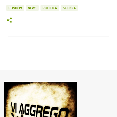
COVID19
NEWS
POLITICA
SCIENZA
C
o
m
m
e
n
t
i