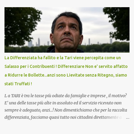
lo scopo della temperatura? Qualcuno a suo tempo ribattezzo' il
Vaccino come: l' Amaro del Capo, era "spettacolare Ghiacciato, ma
andava bene anche, a Temperatura Ambiente"! Riproponiamo
l'articolo per NON Dimenticare!
La Differenziata ha fallito e la Tari viene percepita come un
Salasso per i Contribuenti ! Differenziare Non e' servito affatto
a Ridurre le Bollette...anzi sono Lievitate senza Ritegno, siamo
stati Truffati !
L a TARI è tra le tasse più odiate da famiglie e imprese , il motivo?
E’ una delle tasse più alte in assoluto ed il servizio ricevuto non
sempre è adeguato, anzi…! Non dimentichiamo che per la raccolta
differenziata, facciamo quasi tutto noi cittadini direttamente a
casa, abbiamo dovuto trovare posto per tenere in casa una serie di
mastelli di vario colore (perché non tutti hanno un posto esterno