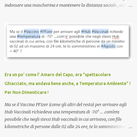
indossare una mascherina e mantenere la distanza sociale , anche
quando eri completamente vaccinato… Non avevamo mai sentito
parlare di un vaccino che diffonda il virus anche dopo la
vaccinazione. Non avevamo mai sentito parlare di ricompense,
sconti, incentivi per vaccinarsi. Non avevamo mai visto
discriminazioni per coloro che non l’hanno fatto. Se non sei stato
vaccinato, nessuno aveva prima cercato di farti sentire una
persona cattiva. Non avevamo mai visto un vaccino che minacci le
relazioni tra familiari, colleghi e amici. Non avevamo mai visto un
vaccino usato per minacciare i mezzi di sussistenza, il lavoro o la
Era un po' come l' Amaro del Capo, era "spettacolare
scuola. Non avevamo mai visto un vaccino che permettesse a un
Ghiacciato, ma andava bene anche, a Temperatura Ambiente" !
dodicenne di ignorare il consenso dei genitori. Dopo tutti i vaccini
Per Non Dimenticare !
che abbiamo elencato sopra...
Ma se il Vaccino PFizer (come gli altri del resto) per arrivare agli
Hub Vaccinali richiedeva una temperatura di -70° ... .com'era
possibile che negli stessi Hub vaccinali in cui arrivava, con file
kilometriche di persone dalle 02 alle 24 ore, te lo somministravano
in Agosto con + 40° ? Ricordate i Camioncini di Gelati affittati per