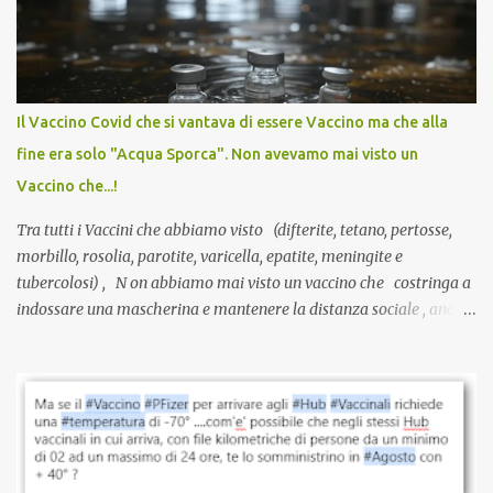
anti-Covid, un pro-farmaco, con autorizzazione condizionata,
sviluppato in tempi record, con tecnologie mai utilizzate prima su
larga scala, ancora oggetto di studio e di discussione
internazionale serve solo una firma. La tua. Lo si somministra
anche a persone sane, giovani, senza fattori di rischio, spesso già
Il Vaccino Covid che si vantava di essere Vaccino ma che alla
guarite da un’infezione naturale . Ma non serve una visita, non
fine era solo "Acqua Sporca". Non avevamo mai visto un
serve una prescrizione. Non c’è diagnosi. Non c’è presa in carico.
Vaccino che...!
L’unico atto richiesto è una fi...
Tra tutti i Vaccini che abbiamo visto (difterite, tetano, pertosse,
morbillo, rosolia, parotite, varicella, epatite, meningite e
tubercolosi) , N on abbiamo mai visto un vaccino che costringa a
indossare una mascherina e mantenere la distanza sociale , anche
quando eri completamente vaccinato… Non avevamo mai sentito
parlare di un vaccino che diffonda il virus anche dopo la
vaccinazione. Non avevamo mai sentito parlare di ricompense,
sconti, incentivi per vaccinarsi. Non avevamo mai visto
discriminazioni per coloro che non l’hanno fatto. Se non sei stato
vaccinato, nessuno aveva prima cercato di farti sentire una