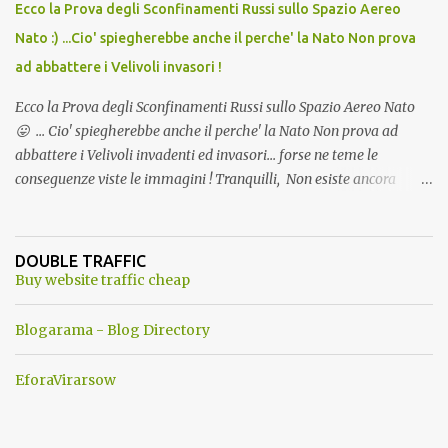
Ecco la Prova degli Sconfinamenti Russi sullo Spazio Aereo
Nato :) ...Cio' spiegherebbe anche il perche' la Nato Non prova
ad abbattere i Velivoli invasori !
Ecco la Prova degli Sconfinamenti Russi sullo Spazio Aereo Nato
😛 ... Cio' spiegherebbe anche il perche' la Nato Non prova ad
abbattere i Velivoli invadenti ed invasori... forse ne teme le
conseguenze viste le immagini ! Tranquilli, Non esiste ancora
alcuna notizia di un'invasione dello spazio aereo NATO da parte di
un robot chiamato "Goldrake"; questo evento sembra essere
ancora una fantasia Nato o forse una "False Flag", per provocare
DOUBLE TRAFFIC
una guerra mondiale che difficilmente da menti sane, potrebbe
Buy website traffic cheap
scoccare ! !
Blogarama - Blog Directory
EforaVirarsow