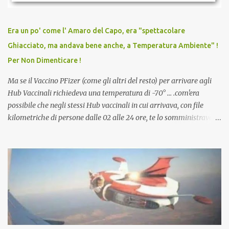
persona cattiva. Non avevamo mai visto un vaccino che minacci le
relazioni tra familiari, colleghi e amici. Non avevamo mai visto un
vaccino usato per minacciare i mezzi di sussistenza, il lavoro o la
Era un po' come l' Amaro del Capo, era "spettacolare
scuola. Non avevamo mai visto un vaccino che permettesse a un
Ghiacciato, ma andava bene anche, a Temperatura Ambiente" !
dodicenne di ignorare il consenso dei genitori. Dopo tutti i vaccini
Per Non Dimenticare !
che abbiamo elencato sopra...
Ma se il Vaccino PFizer (come gli altri del resto) per arrivare agli
Hub Vaccinali richiedeva una temperatura di -70° ... .com'era
possibile che negli stessi Hub vaccinali in cui arrivava, con file
kilometriche di persone dalle 02 alle 24 ore, te lo somministravano
in Agosto con + 40° ? Ricordate i Camioncini di Gelati affittati per
lo scopo della temperatura? Qualcuno a suo tempo ribattezzo' il
Vaccino come: l' Amaro del Capo, era "spettacolare Ghiacciato, ma
andava bene anche, a Temperatura Ambiente"! Riproponiamo
l'articolo per NON Dimenticare!