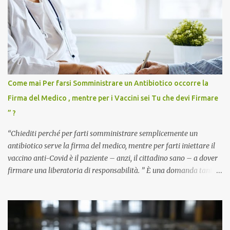
Come mai Per farsi Somministrare un Antibiotico occorre la
Firma del Medico , mentre per i Vaccini sei Tu che devi Firmare
” ?
“Chiediti perché per farti somministrare semplicemente un
antibiotico serve la firma del medico, mentre per farti iniettare il
vaccino anti-Covid è il paziente – anzi, il cittadino sano – a dover
firmare una liberatoria di responsabilità. ” È una domanda tanto
semplice quanto devastante quella posta dal dottor Andrea
Stramezzi, medico, che ha curato migliaia di pazienti durante la
pandemia. Un interrogativo che dovrebbe scuotere chiunque abbia
ancora il coraggio di pensare con la propria testa. Per il vaccino