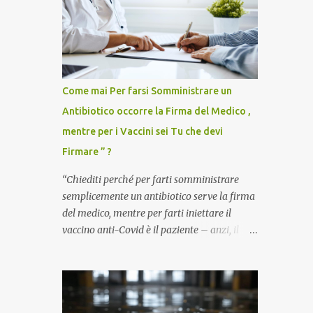
Come mai Per farsi Somministrare un
Antibiotico occorre la Firma del Medico ,
mentre per i Vaccini sei Tu che devi
Firmare ” ?
“Chiediti perché per farti somministrare
semplicemente un antibiotico serve la firma
del medico, mentre per farti iniettare il
vaccino anti-Covid è il paziente – anzi, il
cittadino sano – a dover firmare una
liberatoria di responsabilità. ” È una
domanda tanto semplice quanto devastante
quella posta dal dottor Andrea Stramezzi,