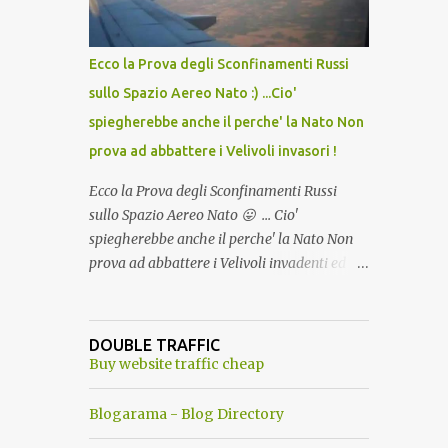
del Capo, era "spettacolare Ghiacciato, ma
andava bene anche, a Temperatura
Ambiente"! Riproponiamo l'articolo per NON
Ecco la Prova degli Sconfinamenti Russi
Dimenticare!
sullo Spazio Aereo Nato :) ...Cio'
spiegherebbe anche il perche' la Nato Non
prova ad abbattere i Velivoli invasori !
Ecco la Prova degli Sconfinamenti Russi
sullo Spazio Aereo Nato 😛 ... Cio'
spiegherebbe anche il perche' la Nato Non
prova ad abbattere i Velivoli invadenti ed
invasori... forse ne teme le conseguenze viste
le immagini ! Tranquilli, Non esiste ancora
alcuna notizia di un'invasione dello spazio
DOUBLE TRAFFIC
aereo NATO da parte di un robot chiamato
Buy website traffic cheap
"Goldrake"; questo evento sembra essere
ancora una fantasia Nato o forse una "False
Blogarama - Blog Directory
Flag", per provocare una guerra mondiale