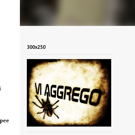
300x250
i
opee