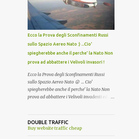
lo scopo della temperatura? Qualcuno a suo
tempo ribattezzo' il Vaccino come: l' Amaro
del Capo, era "spettacolare Ghiacciato, ma
andava bene anche, a Temperatura
Ambiente"! Riproponiamo l'articolo per NON
Ecco la Prova degli Sconfinamenti Russi
Dimenticare!
sullo Spazio Aereo Nato :) ...Cio'
spiegherebbe anche il perche' la Nato Non
prova ad abbattere i Velivoli invasori !
Ecco la Prova degli Sconfinamenti Russi
sullo Spazio Aereo Nato 😛 ... Cio'
spiegherebbe anche il perche' la Nato Non
prova ad abbattere i Velivoli invadenti ed
invasori... forse ne teme le conseguenze viste
le immagini ! Tranquilli, Non esiste ancora
alcuna notizia di un'invasione dello spazio
DOUBLE TRAFFIC
aereo NATO da parte di un robot chiamato
Buy website traffic cheap
"Goldrake"; questo evento sembra essere