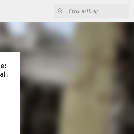
e:
a)!