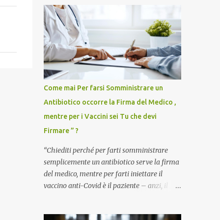
Come mai Per farsi Somministrare un
Antibiotico occorre la Firma del Medico ,
mentre per i Vaccini sei Tu che devi
Firmare ” ?
“Chiediti perché per farti somministrare
semplicemente un antibiotico serve la firma
del medico, mentre per farti iniettare il
vaccino anti-Covid è il paziente – anzi, il
cittadino sano – a dover firmare una
liberatoria di responsabilità. ” È una