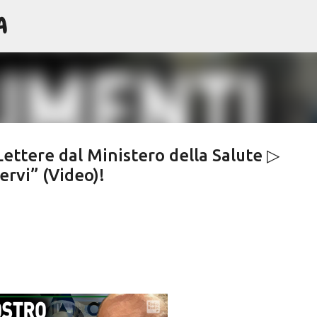
A
Passa ai contenuti principali
Lettere dal Ministero della Salute ▷
rvi” (Video)!