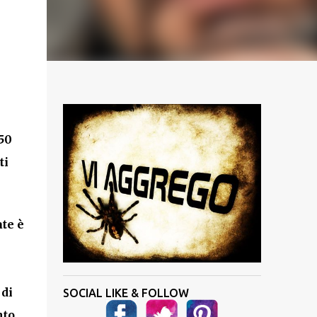
50
ti
ate è
 di
SOCIAL LIKE & FOLLOW
nto
.