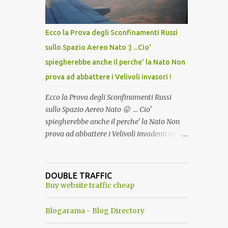
del Capo, era "spettacolare Ghiacciato, ma
andava bene anche, a Temperatura
Ambiente"! Riproponiamo l'articolo per NON
Ecco la Prova degli Sconfinamenti Russi
Dimenticare!
sullo Spazio Aereo Nato :) ...Cio'
spiegherebbe anche il perche' la Nato Non
prova ad abbattere i Velivoli invasori !
Ecco la Prova degli Sconfinamenti Russi
sullo Spazio Aereo Nato 😛 ... Cio'
spiegherebbe anche il perche' la Nato Non
prova ad abbattere i Velivoli invadenti ed
invasori... forse ne teme le conseguenze viste
le immagini ! Tranquilli, Non esiste ancora
alcuna notizia di un'invasione dello spazio
DOUBLE TRAFFIC
aereo NATO da parte di un robot chiamato
Buy website traffic cheap
"Goldrake"; questo evento sembra essere
ancora una fantasia Nato o forse una "False
Blogarama - Blog Directory
Flag", per provocare una guerra mondiale