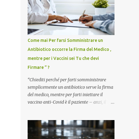
Come mai Per farsi Somministrare un
Antibiotico occorre la Firma del Medico ,
mentre per i Vaccini sei Tu che devi
Firmare ” ?
“Chiediti perché per farti somministrare
semplicemente un antibiotico serve la firma
del medico, mentre per farti iniettare il
vaccino anti-Covid è il paziente – anzi, il
cittadino sano – a dover firmare una
liberatoria di responsabilità. ” È una
domanda tanto semplice quanto devastante
quella posta dal dottor Andrea Stramezzi,