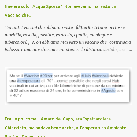
guarite da un’infezione naturale . Ma non serve una visita, non
fine era solo "Acqua Sporca". Non avevamo mai visto un
serve una prescrizione. Non c’è diagnosi. Non c’è presa in carico.
Vaccino che...!
L’unico atto richiesto è una fi...
Tra tutti i Vaccini che abbiamo visto (difterite, tetano, pertosse,
morbillo, rosolia, parotite, varicella, epatite, meningite e
tubercolosi) , N on abbiamo mai visto un vaccino che costringa a
indossare una mascherina e mantenere la distanza sociale , anche
quando eri completamente vaccinato… Non avevamo mai sentito
parlare di un vaccino che diffonda il virus anche dopo la
vaccinazione. Non avevamo mai sentito parlare di ricompense,
sconti, incentivi per vaccinarsi. Non avevamo mai visto
discriminazioni per coloro che non l’hanno fatto. Se non sei stato
vaccinato, nessuno aveva prima cercato di farti sentire una
persona cattiva. Non avevamo mai visto un vaccino che minacci le
relazioni tra familiari, colleghi e amici. Non avevamo mai visto un
vaccino usato per minacciare i mezzi di sussistenza, il lavoro o la
Era un po' come l' Amaro del Capo, era "spettacolare
scuola. Non avevamo mai visto un vaccino che permettesse a un
Ghiacciato, ma andava bene anche, a Temperatura Ambiente" !
dodicenne di ignorare il consenso dei genitori. Dopo tutti i vaccini
Per Non Dimenticare !