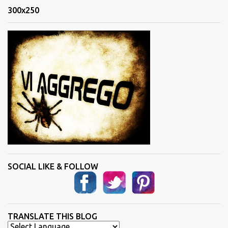
n
300x250
t
i
SOCIAL LIKE & FOLLOW
TRANSLATE THIS BLOG