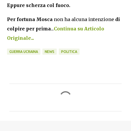
Eppure scherza col fuoco
.
Per fortuna Mosca
non ha alcuna intenzione
di
colpire per prima
...
Continua su Articolo
Originale...
GUERRA UCRAINA
NEWS
POLITICA
C
o
m
m
e