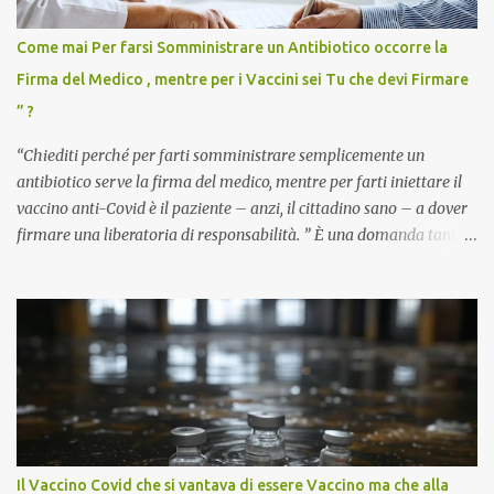
Come mai Per farsi Somministrare un Antibiotico occorre la
Firma del Medico , mentre per i Vaccini sei Tu che devi Firmare
” ?
“Chiediti perché per farti somministrare semplicemente un
antibiotico serve la firma del medico, mentre per farti iniettare il
vaccino anti-Covid è il paziente – anzi, il cittadino sano – a dover
firmare una liberatoria di responsabilità. ” È una domanda tanto
semplice quanto devastante quella posta dal dottor Andrea
Stramezzi, medico, che ha curato migliaia di pazienti durante la
pandemia. Un interrogativo che dovrebbe scuotere chiunque abbia
ancora il coraggio di pensare con la propria testa. Per il vaccino
anti-Covid, un pro-farmaco, con autorizzazione condizionata,
sviluppato in tempi record, con tecnologie mai utilizzate prima su
larga scala, ancora oggetto di studio e di discussione
internazionale serve solo una firma. La tua. Lo si somministra
anche a persone sane, giovani, senza fattori di rischio, spesso già
Il Vaccino Covid che si vantava di essere Vaccino ma che alla