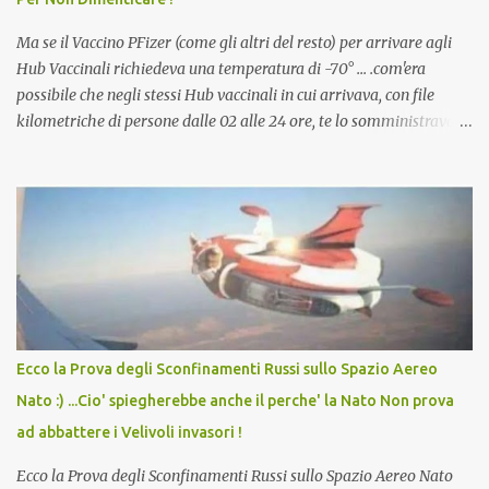
che abbiamo elencato sopra...
Ma se il Vaccino PFizer (come gli altri del resto) per arrivare agli
Hub Vaccinali richiedeva una temperatura di -70° ... .com'era
possibile che negli stessi Hub vaccinali in cui arrivava, con file
kilometriche di persone dalle 02 alle 24 ore, te lo somministravano
in Agosto con + 40° ? Ricordate i Camioncini di Gelati affittati per
lo scopo della temperatura? Qualcuno a suo tempo ribattezzo' il
Vaccino come: l' Amaro del Capo, era "spettacolare Ghiacciato, ma
andava bene anche, a Temperatura Ambiente"! Riproponiamo
l'articolo per NON Dimenticare!
Ecco la Prova degli Sconfinamenti Russi sullo Spazio Aereo
Nato :) ...Cio' spiegherebbe anche il perche' la Nato Non prova
ad abbattere i Velivoli invasori !
Ecco la Prova degli Sconfinamenti Russi sullo Spazio Aereo Nato