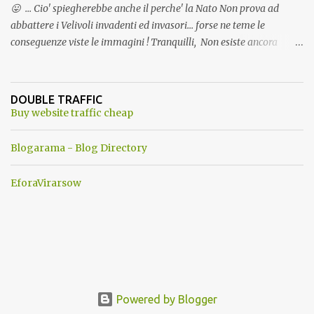
😛 ... Cio' spiegherebbe anche il perche' la Nato Non prova ad
abbattere i Velivoli invadenti ed invasori... forse ne teme le
conseguenze viste le immagini ! Tranquilli, Non esiste ancora
alcuna notizia di un'invasione dello spazio aereo NATO da parte di
un robot chiamato "Goldrake"; questo evento sembra essere
ancora una fantasia Nato o forse una "False Flag", per provocare
DOUBLE TRAFFIC
una guerra mondiale che difficilmente da menti sane, potrebbe
Buy website traffic cheap
scoccare ! !
Blogarama - Blog Directory
EforaVirarsow
Powered by Blogger