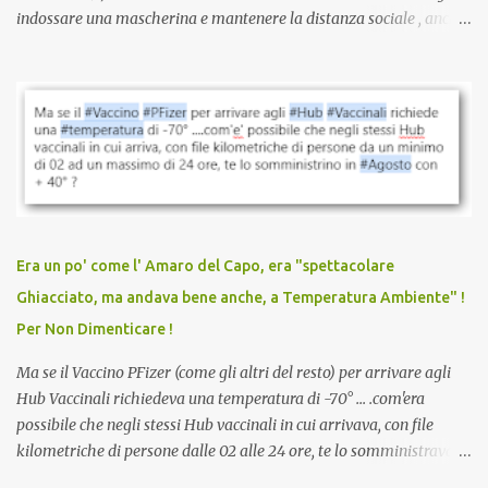
indossare una mascherina e mantenere la distanza sociale , anche
quando eri completamente vaccinato… Non avevamo mai sentito
parlare di un vaccino che diffonda il virus anche dopo la
vaccinazione. Non avevamo mai sentito parlare di ricompense,
sconti, incentivi per vaccinarsi. Non avevamo mai visto
discriminazioni per coloro che non l’hanno fatto. Se non sei stato
vaccinato, nessuno aveva prima cercato di farti sentire una
persona cattiva. Non avevamo mai visto un vaccino che minacci le
relazioni tra familiari, colleghi e amici. Non avevamo mai visto un
vaccino usato per minacciare i mezzi di sussistenza, il lavoro o la
Era un po' come l' Amaro del Capo, era "spettacolare
scuola. Non avevamo mai visto un vaccino che permettesse a un
Ghiacciato, ma andava bene anche, a Temperatura Ambiente" !
dodicenne di ignorare il consenso dei genitori. Dopo tutti i vaccini
Per Non Dimenticare !
che abbiamo elencato sopra...
Ma se il Vaccino PFizer (come gli altri del resto) per arrivare agli
Hub Vaccinali richiedeva una temperatura di -70° ... .com'era
possibile che negli stessi Hub vaccinali in cui arrivava, con file
kilometriche di persone dalle 02 alle 24 ore, te lo somministravano
in Agosto con + 40° ? Ricordate i Camioncini di Gelati affittati per