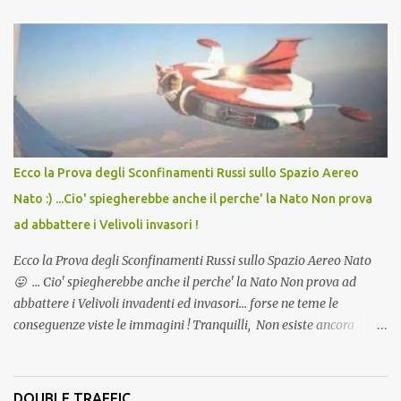
lo scopo della temperatura? Qualcuno a suo tempo ribattezzo' il
Vaccino come: l' Amaro del Capo, era "spettacolare Ghiacciato, ma
andava bene anche, a Temperatura Ambiente"! Riproponiamo
l'articolo per NON Dimenticare!
Ecco la Prova degli Sconfinamenti Russi sullo Spazio Aereo
Nato :) ...Cio' spiegherebbe anche il perche' la Nato Non prova
ad abbattere i Velivoli invasori !
Ecco la Prova degli Sconfinamenti Russi sullo Spazio Aereo Nato
😛 ... Cio' spiegherebbe anche il perche' la Nato Non prova ad
abbattere i Velivoli invadenti ed invasori... forse ne teme le
conseguenze viste le immagini ! Tranquilli, Non esiste ancora
alcuna notizia di un'invasione dello spazio aereo NATO da parte di
un robot chiamato "Goldrake"; questo evento sembra essere
ancora una fantasia Nato o forse una "False Flag", per provocare
DOUBLE TRAFFIC