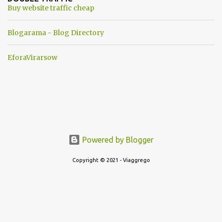
una guerra mondiale che difficilmente da menti sane, potrebbe
Buy website traffic cheap
scoccare ! !
Blogarama - Blog Directory
EforaVirarsow
Powered by Blogger
Copyright © 2021 - Viaggrego