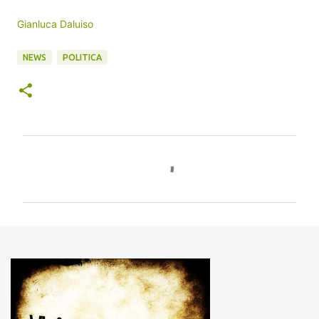
Gianluca Daluiso
NEWS
POLITICA
C
o
m
m
e
n
t
i