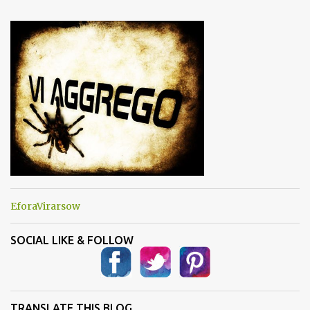
e
n
t
i
EforaVirarsow
SOCIAL LIKE & FOLLOW
TRANSLATE THIS BLOG