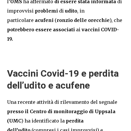
l’
OMS
ha affermato
di essere stata informata
di
improvvisi
problemi
di
udito
, in
particolare
acufeni
(
ronzio delle orecchie
), che
potrebbero essere associati
ai
vaccini COVID-
19.
Vaccini Covid-19 e perdita
dell’udito e acufene
Una recente attività di rilevamento del segnale
presso il Centro di monitoraggio di Uppsala
(UMC
) ha identificato la
perdita
dell’udito
(compresi i casi improvvisi) e