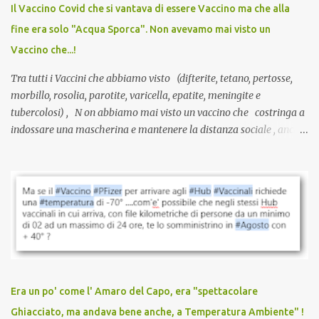
anche a persone sane, giovani, senza fattori di rischio, spesso già
Il Vaccino Covid che si vantava di essere Vaccino ma che alla
guarite da un’infezione naturale . Ma non serve una visita, non
fine era solo "Acqua Sporca". Non avevamo mai visto un
serve una prescrizione. Non c’è diagnosi. Non c’è presa in carico.
Vaccino che...!
L’unico atto richiesto è una fi...
Tra tutti i Vaccini che abbiamo visto (difterite, tetano, pertosse,
morbillo, rosolia, parotite, varicella, epatite, meningite e
tubercolosi) , N on abbiamo mai visto un vaccino che costringa a
indossare una mascherina e mantenere la distanza sociale , anche
quando eri completamente vaccinato… Non avevamo mai sentito
parlare di un vaccino che diffonda il virus anche dopo la
vaccinazione. Non avevamo mai sentito parlare di ricompense,
sconti, incentivi per vaccinarsi. Non avevamo mai visto
discriminazioni per coloro che non l’hanno fatto. Se non sei stato
vaccinato, nessuno aveva prima cercato di farti sentire una
persona cattiva. Non avevamo mai visto un vaccino che minacci le
relazioni tra familiari, colleghi e amici. Non avevamo mai visto un
vaccino usato per minacciare i mezzi di sussistenza, il lavoro o la
Era un po' come l' Amaro del Capo, era "spettacolare
scuola. Non avevamo mai visto un vaccino che permettesse a un
Ghiacciato, ma andava bene anche, a Temperatura Ambiente" !
dodicenne di ignorare il consenso dei genitori. Dopo tutti i vaccini