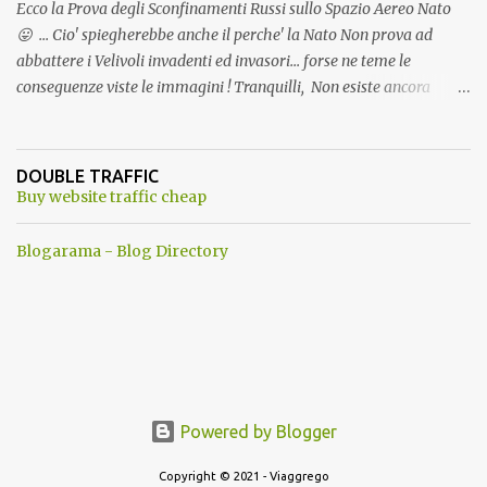
Ecco la Prova degli Sconfinamenti Russi sullo Spazio Aereo Nato
😛 ... Cio' spiegherebbe anche il perche' la Nato Non prova ad
abbattere i Velivoli invadenti ed invasori... forse ne teme le
conseguenze viste le immagini ! Tranquilli, Non esiste ancora
alcuna notizia di un'invasione dello spazio aereo NATO da parte di
un robot chiamato "Goldrake"; questo evento sembra essere
ancora una fantasia Nato o forse una "False Flag", per provocare
DOUBLE TRAFFIC
una guerra mondiale che difficilmente da menti sane, potrebbe
Buy website traffic cheap
scoccare ! !
Blogarama - Blog Directory
Powered by Blogger
Copyright © 2021 - Viaggrego