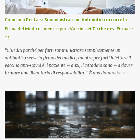
Come mai Per farsi Somministrare un Antibiotico occorre la
Firma del Medico , mentre per i Vaccini sei Tu che devi Firmare
” ?
“Chiediti perché per farti somministrare semplicemente un
antibiotico serve la firma del medico, mentre per farti iniettare il
vaccino anti-Covid è il paziente – anzi, il cittadino sano – a dover
firmare una liberatoria di responsabilità. ” È una domanda tanto
semplice quanto devastante quella posta dal dottor Andrea
Stramezzi, medico, che ha curato migliaia di pazienti durante la
pandemia. Un interrogativo che dovrebbe scuotere chiunque abbia
ancora il coraggio di pensare con la propria testa. Per il vaccino
anti-Covid, un pro-farmaco, con autorizzazione condizionata,
sviluppato in tempi record, con tecnologie mai utilizzate prima su
larga scala, ancora oggetto di studio e di discussione
internazionale serve solo una firma. La tua. Lo si somministra