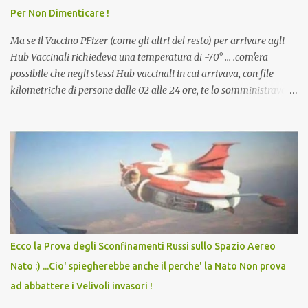
Per Non Dimenticare !
che abbiamo elencato sopra...
Ma se il Vaccino PFizer (come gli altri del resto) per arrivare agli
Hub Vaccinali richiedeva una temperatura di -70° ... .com'era
possibile che negli stessi Hub vaccinali in cui arrivava, con file
kilometriche di persone dalle 02 alle 24 ore, te lo somministravano
in Agosto con + 40° ? Ricordate i Camioncini di Gelati affittati per
lo scopo della temperatura? Qualcuno a suo tempo ribattezzo' il
Vaccino come: l' Amaro del Capo, era "spettacolare Ghiacciato, ma
andava bene anche, a Temperatura Ambiente"! Riproponiamo
l'articolo per NON Dimenticare!
Ecco la Prova degli Sconfinamenti Russi sullo Spazio Aereo
Nato :) ...Cio' spiegherebbe anche il perche' la Nato Non prova
ad abbattere i Velivoli invasori !