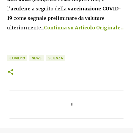
l’
acufene
a seguito della
vaccinazione COVID-
19
come segnale preliminare da valutare
ulteriormente...
Continua su Articolo Originale...
COVID19
NEWS
SCIENZA
C
o
m
m