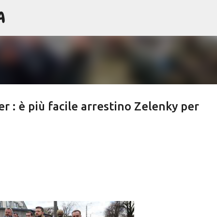
A
Passa ai contenuti principali
r : è più facile arrestino Zelenky per