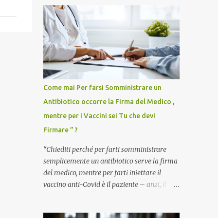
Come mai Per farsi Somministrare un
Antibiotico occorre la Firma del Medico ,
mentre per i Vaccini sei Tu che devi
Firmare ” ?
“Chiediti perché per farti somministrare
semplicemente un antibiotico serve la firma
del medico, mentre per farti iniettare il
vaccino anti-Covid è il paziente – anzi, il
cittadino sano – a dover firmare una
liberatoria di responsabilità. ” È una