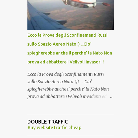
lo scopo della temperatura? Qualcuno a suo
tempo ribattezzo' il Vaccino come: l' Amaro
del Capo, era "spettacolare Ghiacciato, ma
andava bene anche, a Temperatura
Ambiente"! Riproponiamo l'articolo per NON
Ecco la Prova degli Sconfinamenti Russi
Dimenticare!
sullo Spazio Aereo Nato :) ...Cio'
spiegherebbe anche il perche' la Nato Non
prova ad abbattere i Velivoli invasori !
Ecco la Prova degli Sconfinamenti Russi
sullo Spazio Aereo Nato 😛 ... Cio'
spiegherebbe anche il perche' la Nato Non
prova ad abbattere i Velivoli invadenti ed
invasori... forse ne teme le conseguenze viste
le immagini ! Tranquilli, Non esiste ancora
alcuna notizia di un'invasione dello spazio
DOUBLE TRAFFIC
aereo NATO da parte di un robot chiamato
Buy website traffic cheap
"Goldrake"; questo evento sembra essere