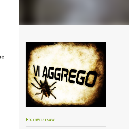
he
EforaVirarsow