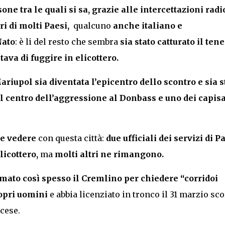
e tra le quali si sa, grazie alle intercettazioni radi
i di molti Paesi,
qualcuno
anche italiano e
Nato
: è li del resto che sembra
sia
stato catturato il ten
ava di fuggire in elicottero.
ariupol sia diventata l’epicentro dello scontro e sia s
il centro dell’aggressione al Donbass e uno dei capisa
he vedere
con questa città:
due ufficiali dei servizi di P
licottero,
ma
molti altri ne rimangono.
mato così spesso il Cremlino per chiedere “corridoi
ropri uomini
e abbia licenziato in tronco il 31 marzio sc
ncese.