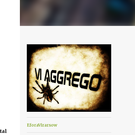
EforaVirarsow
tal