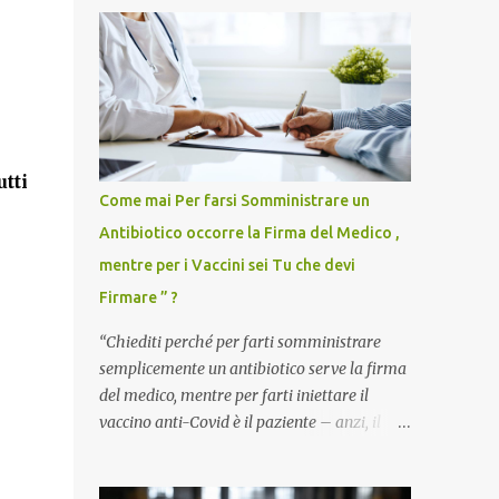
utti
Come mai Per farsi Somministrare un
Antibiotico occorre la Firma del Medico ,
mentre per i Vaccini sei Tu che devi
Firmare ” ?
“Chiediti perché per farti somministrare
semplicemente un antibiotico serve la firma
del medico, mentre per farti iniettare il
vaccino anti-Covid è il paziente – anzi, il
cittadino sano – a dover firmare una
liberatoria di responsabilità. ” È una