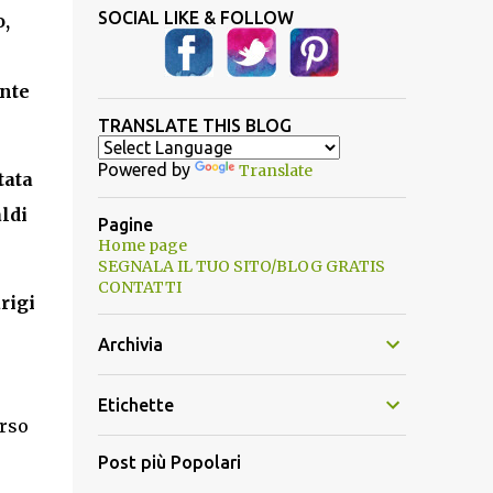
SOCIAL LIKE & FOLLOW
o,
ente
TRANSLATE THIS BLOG
Powered by
Translate
tata
ldi
Pagine
Home page
SEGNALA IL TUO SITO/BLOG GRATIS
CONTATTI
arigi
Archivia
Etichette
orso
Post più Popolari