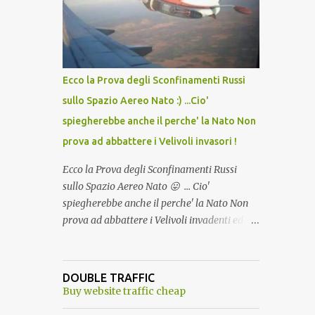
lo scopo della temperatura? Qualcuno a suo
tempo ribattezzo' il Vaccino come: l' Amaro
del Capo, era "spettacolare Ghiacciato, ma
andava bene anche, a Temperatura
Ambiente"! Riproponiamo l'articolo per NON
Ecco la Prova degli Sconfinamenti Russi
Dimenticare!
sullo Spazio Aereo Nato :) ...Cio'
spiegherebbe anche il perche' la Nato Non
prova ad abbattere i Velivoli invasori !
Ecco la Prova degli Sconfinamenti Russi
sullo Spazio Aereo Nato 😛 ... Cio'
spiegherebbe anche il perche' la Nato Non
prova ad abbattere i Velivoli invadenti ed
invasori... forse ne teme le conseguenze viste
le immagini ! Tranquilli, Non esiste ancora
alcuna notizia di un'invasione dello spazio
DOUBLE TRAFFIC
aereo NATO da parte di un robot chiamato
Buy website traffic cheap
"Goldrake"; questo evento sembra essere