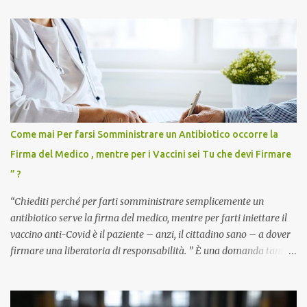
Come mai Per farsi Somministrare un Antibiotico occorre la
Firma del Medico , mentre per i Vaccini sei Tu che devi Firmare
” ?
“Chiediti perché per farti somministrare semplicemente un
antibiotico serve la firma del medico, mentre per farti iniettare il
vaccino anti-Covid è il paziente – anzi, il cittadino sano – a dover
firmare una liberatoria di responsabilità. ” È una domanda tanto
semplice quanto devastante quella posta dal dottor Andrea
Stramezzi, medico, che ha curato migliaia di pazienti durante la
pandemia. Un interrogativo che dovrebbe scuotere chiunque abbia