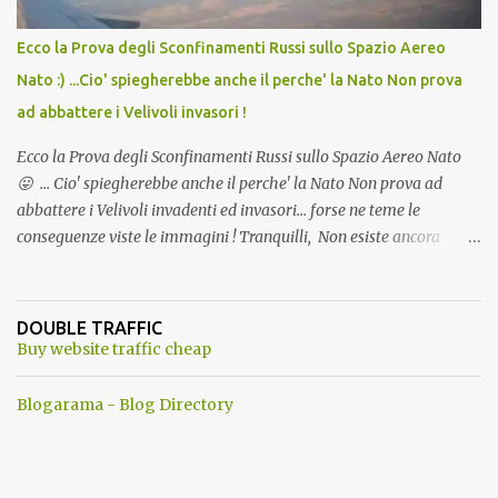
Ecco la Prova degli Sconfinamenti Russi sullo Spazio Aereo
Nato :) ...Cio' spiegherebbe anche il perche' la Nato Non prova
ad abbattere i Velivoli invasori !
Ecco la Prova degli Sconfinamenti Russi sullo Spazio Aereo Nato
😛 ... Cio' spiegherebbe anche il perche' la Nato Non prova ad
abbattere i Velivoli invadenti ed invasori... forse ne teme le
conseguenze viste le immagini ! Tranquilli, Non esiste ancora
alcuna notizia di un'invasione dello spazio aereo NATO da parte di
un robot chiamato "Goldrake"; questo evento sembra essere
ancora una fantasia Nato o forse una "False Flag", per provocare
DOUBLE TRAFFIC
una guerra mondiale che difficilmente da menti sane, potrebbe
Buy website traffic cheap
scoccare ! !
Blogarama - Blog Directory