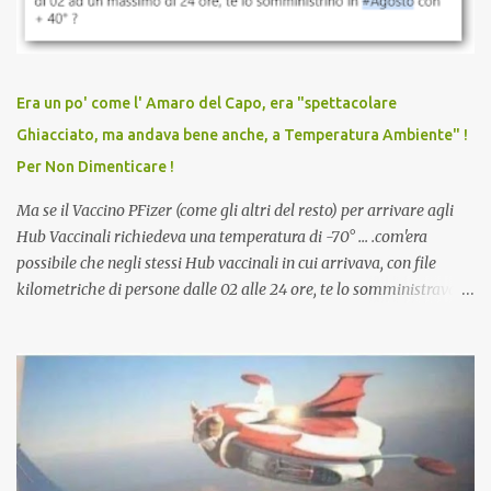
vaccinato, nessuno aveva prima cercato di farti sentire una
persona cattiva. Non avevamo mai visto un vaccino che minacci le
relazioni tra familiari, colleghi e amici. Non avevamo mai visto un
vaccino usato per minacciare i mezzi di sussistenza, il lavoro o la
Era un po' come l' Amaro del Capo, era "spettacolare
scuola. Non avevamo mai visto un vaccino che permettesse a un
Ghiacciato, ma andava bene anche, a Temperatura Ambiente" !
dodicenne di ignorare il consenso dei genitori. Dopo tutti i vaccini
Per Non Dimenticare !
che abbiamo elencato sopra...
Ma se il Vaccino PFizer (come gli altri del resto) per arrivare agli
Hub Vaccinali richiedeva una temperatura di -70° ... .com'era
possibile che negli stessi Hub vaccinali in cui arrivava, con file
kilometriche di persone dalle 02 alle 24 ore, te lo somministravano
in Agosto con + 40° ? Ricordate i Camioncini di Gelati affittati per
lo scopo della temperatura? Qualcuno a suo tempo ribattezzo' il
Vaccino come: l' Amaro del Capo, era "spettacolare Ghiacciato, ma
andava bene anche, a Temperatura Ambiente"! Riproponiamo
l'articolo per NON Dimenticare!