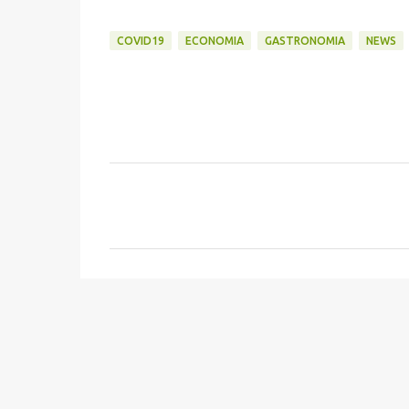
COVID19
ECONOMIA
GASTRONOMIA
NEWS
C
o
m
m
e
n
t
i