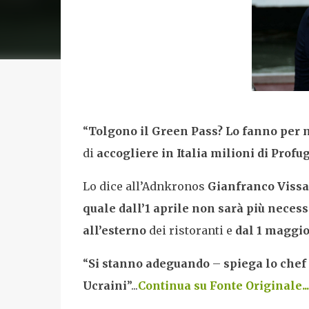
“
Tolgono il Green Pass?
Lo fanno per m
di
accogliere in Italia milioni di Prof
Lo dice all’Adnkronos
Gianfranco Vissa
quale dall’1 aprile
non sarà più necessa
all’esterno
dei ristoranti e
dal 1 maggio
“
Si stanno adeguando
–
spiega lo chef
Ucraini
”...
Continua su Fonte Originale...