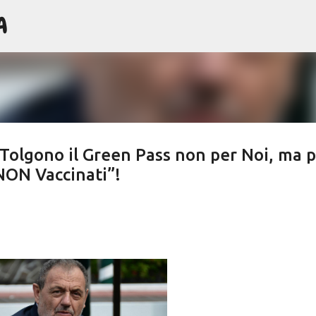
A
Passa ai contenuti principali
“Tolgono il Green Pass non per Noi, ma 
 NON Vaccinati”!