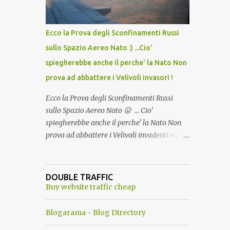
del Capo, era "spettacolare Ghiacciato, ma
andava bene anche, a Temperatura
Ambiente"! Riproponiamo l'articolo per NON
Ecco la Prova degli Sconfinamenti Russi
Dimenticare!
sullo Spazio Aereo Nato :) ...Cio'
spiegherebbe anche il perche' la Nato Non
prova ad abbattere i Velivoli invasori !
Ecco la Prova degli Sconfinamenti Russi
sullo Spazio Aereo Nato 😛 ... Cio'
spiegherebbe anche il perche' la Nato Non
prova ad abbattere i Velivoli invadenti ed
invasori... forse ne teme le conseguenze viste
le immagini ! Tranquilli, Non esiste ancora
alcuna notizia di un'invasione dello spazio
DOUBLE TRAFFIC
aereo NATO da parte di un robot chiamato
Buy website traffic cheap
"Goldrake"; questo evento sembra essere
ancora una fantasia Nato o forse una "False
Blogarama - Blog Directory
Flag", per provocare una guerra mondiale