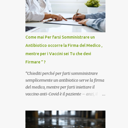
Come mai Per farsi Somministrare un
Antibiotico occorre la Firma del Medico ,
mentre per i Vaccini sei Tu che devi
Firmare ” ?
“Chiediti perché per farti somministrare
semplicemente un antibiotico serve la firma
del medico, mentre per farti iniettare il
vaccino anti-Covid è il paziente – anzi, il
cittadino sano – a dover firmare una
liberatoria di responsabilità. ” È una
domanda tanto semplice quanto devastante
quella posta dal dottor Andrea Stramezzi,