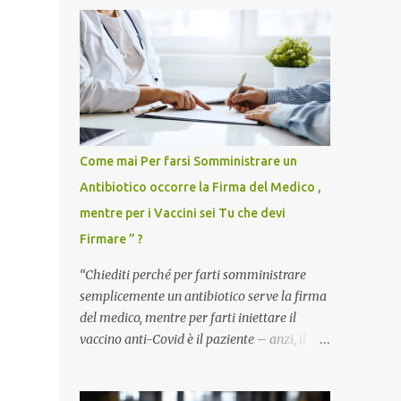
Come mai Per farsi Somministrare un
Antibiotico occorre la Firma del Medico ,
mentre per i Vaccini sei Tu che devi
Firmare ” ?
“Chiediti perché per farti somministrare
semplicemente un antibiotico serve la firma
del medico, mentre per farti iniettare il
vaccino anti-Covid è il paziente – anzi, il
cittadino sano – a dover firmare una
liberatoria di responsabilità. ” È una