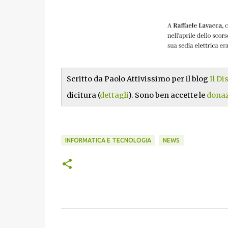
Scritto da Paolo Attivissimo per il blog
Il D
dicitura (
dettagli
). Sono ben accette le
donaz
INFORMATICA E TECNOLOGIA
NEWS
C