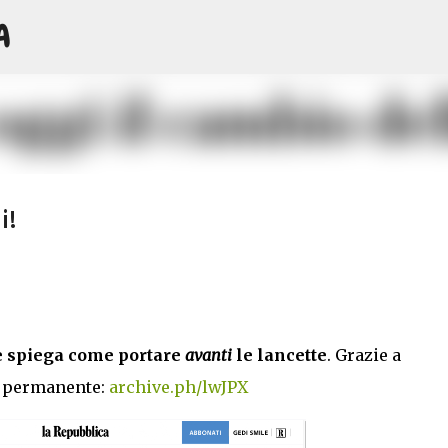
A
Passa ai contenuti principali
i!
he spiega come portare
avanti
le lancette
. Grazie a
a permanente:
archive.ph/lwJPX