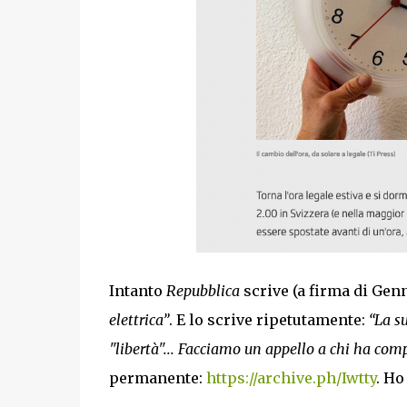
Intanto
Repubblica
scrive (a firma di Gen
elettrica”
. E lo scrive ripetutamente:
“La s
"libertà"... Facciamo un appello a chi ha comp
permanente:
https://archive.ph/Iwtty
. Ho