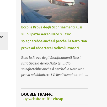
lo scopo della temperatura? Qualcuno a suo
tempo ribattezzo' il Vaccino come: l' Amaro
del Capo, era "spettacolare Ghiacciato, ma
andava bene anche, a Temperatura
Ambiente"! Riproponiamo l'articolo per NON
Ecco la Prova degli Sconfinamenti Russi
Dimenticare!
sullo Spazio Aereo Nato :) ...Cio'
ta
spiegherebbe anche il perche' la Nato Non
prova ad abbattere i Velivoli invasori !
Ecco la Prova degli Sconfinamenti Russi
sullo Spazio Aereo Nato 😛 ... Cio'
spiegherebbe anche il perche' la Nato Non
prova ad abbattere i Velivoli invadenti ed
invasori... forse ne teme le conseguenze viste
le immagini ! Tranquilli, Non esiste ancora
alcuna notizia di un'invasione dello spazio
DOUBLE TRAFFIC
aereo NATO da parte di un robot chiamato
Buy website traffic cheap
"Goldrake"; questo evento sembra essere