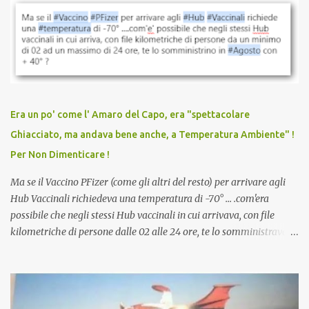
vaccinazione. Non avevamo mai sentito parlare di ricompense,
sconti, incentivi per vaccinarsi. Non avevamo mai visto
discriminazioni per coloro che non l’hanno fatto. Se non sei stato
vaccinato, nessuno aveva prima cercato di farti sentire una
persona cattiva. Non avevamo mai visto un vaccino che minacci le
relazioni tra familiari, colleghi e amici. Non avevamo mai visto un
vaccino usato per minacciare i mezzi di sussistenza, il lavoro o la
Era un po' come l' Amaro del Capo, era "spettacolare
scuola. Non avevamo mai visto un vaccino che permettesse a un
Ghiacciato, ma andava bene anche, a Temperatura Ambiente" !
dodicenne di ignorare il consenso dei genitori. Dopo tutti i vaccini
Per Non Dimenticare !
che abbiamo elencato sopra...
Ma se il Vaccino PFizer (come gli altri del resto) per arrivare agli
Hub Vaccinali richiedeva una temperatura di -70° ... .com'era
possibile che negli stessi Hub vaccinali in cui arrivava, con file
kilometriche di persone dalle 02 alle 24 ore, te lo somministravano
in Agosto con + 40° ? Ricordate i Camioncini di Gelati affittati per
lo scopo della temperatura? Qualcuno a suo tempo ribattezzo' il
Vaccino come: l' Amaro del Capo, era "spettacolare Ghiacciato, ma
andava bene anche, a Temperatura Ambiente"! Riproponiamo