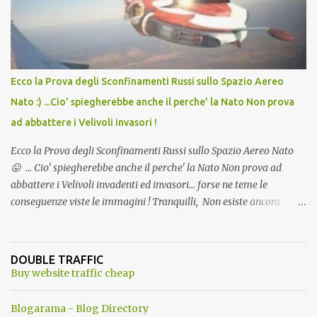
l'articolo per NON Dimenticare!
Ecco la Prova degli Sconfinamenti Russi sullo Spazio Aereo
Nato :) ...Cio' spiegherebbe anche il perche' la Nato Non prova
ad abbattere i Velivoli invasori !
Ecco la Prova degli Sconfinamenti Russi sullo Spazio Aereo Nato
😛 ... Cio' spiegherebbe anche il perche' la Nato Non prova ad
abbattere i Velivoli invadenti ed invasori... forse ne teme le
conseguenze viste le immagini ! Tranquilli, Non esiste ancora
alcuna notizia di un'invasione dello spazio aereo NATO da parte di
un robot chiamato "Goldrake"; questo evento sembra essere
ancora una fantasia Nato o forse una "False Flag", per provocare
DOUBLE TRAFFIC
una guerra mondiale che difficilmente da menti sane, potrebbe
Buy website traffic cheap
scoccare ! !
Blogarama - Blog Directory