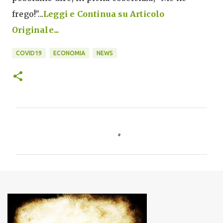
frego!"...
Leggi e Continua su Articolo
Originale...
COVID19
ECONOMIA
NEWS
C
o
m
m
e
n
t
i