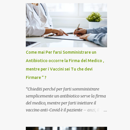
Come mai Per farsi Somministrare un
Antibiotico occorre la Firma del Medico ,
mentre per i Vaccini sei Tu che devi
Firmare ” ?
“Chiediti perché per farti somministrare
semplicemente un antibiotico serve la firma
del medico, mentre per farti iniettare il
vaccino anti-Covid è il paziente – anzi, il
cittadino sano – a dover firmare una
liberatoria di responsabilità. ” È una