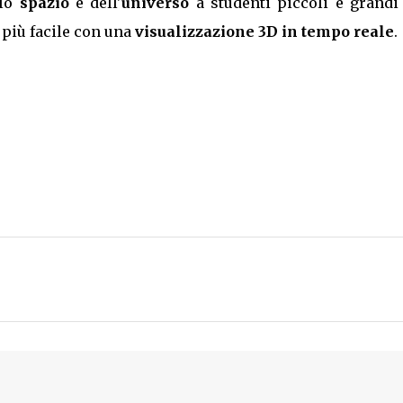
lo
spazio
e dell'
universo
a studenti piccoli e grandi
 più facile con una
visualizzazione 3D in tempo reale
.