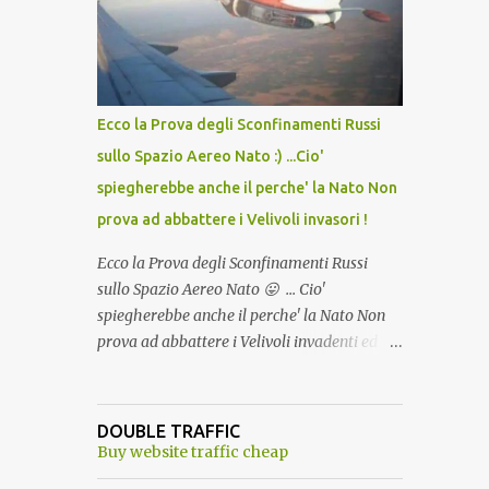
lo scopo della temperatura? Qualcuno a suo
tempo ribattezzo' il Vaccino come: l' Amaro
del Capo, era "spettacolare Ghiacciato, ma
andava bene anche, a Temperatura
Ambiente"! Riproponiamo l'articolo per NON
Ecco la Prova degli Sconfinamenti Russi
Dimenticare!
sullo Spazio Aereo Nato :) ...Cio'
spiegherebbe anche il perche' la Nato Non
prova ad abbattere i Velivoli invasori !
Ecco la Prova degli Sconfinamenti Russi
sullo Spazio Aereo Nato 😛 ... Cio'
spiegherebbe anche il perche' la Nato Non
prova ad abbattere i Velivoli invadenti ed
invasori... forse ne teme le conseguenze viste
le immagini ! Tranquilli, Non esiste ancora
alcuna notizia di un'invasione dello spazio
DOUBLE TRAFFIC
aereo NATO da parte di un robot chiamato
Buy website traffic cheap
"Goldrake"; questo evento sembra essere