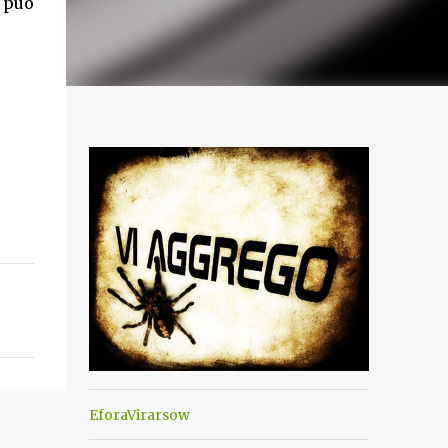
 può
EforaVirarsow