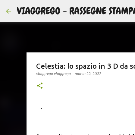
VIAGGREGO - RASSEGNE STAMP
Celestia: lo spazio in 3 D da s
viaggrego
viaggrego
-
marzo 22, 2022