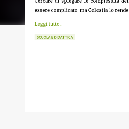
Cercare di spiegare le complessità del
essere complicato, ma
Celestia
lo rende
Leggi tutto...
SCUOLA E DIDATTICA
C
o
m
m
e
n