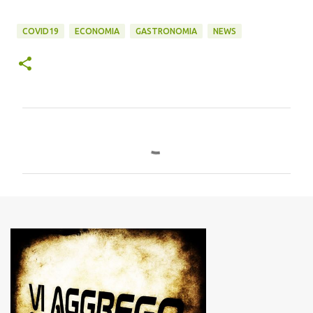
COVID19
ECONOMIA
GASTRONOMIA
NEWS
C
o
m
m
e
n
t
i