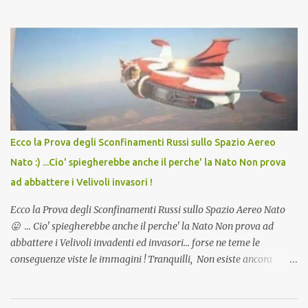
in Agosto con + 40° ? Ricordate i Camioncini di Gelati affittati per
lo scopo della temperatura? Qualcuno a suo tempo ribattezzo' il
Vaccino come: l' Amaro del Capo, era "spettacolare Ghiacciato, ma
andava bene anche, a Temperatura Ambiente"! Riproponiamo
l'articolo per NON Dimenticare!
Ecco la Prova degli Sconfinamenti Russi sullo Spazio Aereo
Nato :) ...Cio' spiegherebbe anche il perche' la Nato Non prova
ad abbattere i Velivoli invasori !
Ecco la Prova degli Sconfinamenti Russi sullo Spazio Aereo Nato
😛 ... Cio' spiegherebbe anche il perche' la Nato Non prova ad
abbattere i Velivoli invadenti ed invasori... forse ne teme le
conseguenze viste le immagini ! Tranquilli, Non esiste ancora
alcuna notizia di un'invasione dello spazio aereo NATO da parte di
un robot chiamato "Goldrake"; questo evento sembra essere