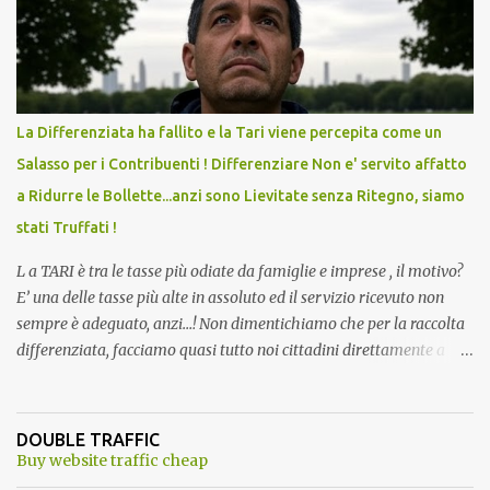
l'articolo per NON Dimenticare!
La Differenziata ha fallito e la Tari viene percepita come un
Salasso per i Contribuenti ! Differenziare Non e' servito affatto
a Ridurre le Bollette...anzi sono Lievitate senza Ritegno, siamo
stati Truffati !
L a TARI è tra le tasse più odiate da famiglie e imprese , il motivo?
E’ una delle tasse più alte in assoluto ed il servizio ricevuto non
sempre è adeguato, anzi…! Non dimentichiamo che per la raccolta
differenziata, facciamo quasi tutto noi cittadini direttamente a
casa, abbiamo dovuto trovare posto per tenere in casa una serie di
mastelli di vario colore (perché non tutti hanno un posto esterno
come terrazzi o giardini). Inoltre dobbiamo perdere tempo a
DOUBLE TRAFFIC
dividere tutti i materiali. ...e lo facevamo inizialmente anche con
Buy website traffic cheap
piacere. Del resto ci era stato assicurato che differenziando