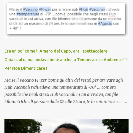
vaccinazione. Non avevamo mai sentito parlare di ricompense,
sconti, incentivi per vaccinarsi. Non avevamo mai visto
discriminazioni per coloro che non l’hanno fatto. Se non sei stato
vaccinato, nessuno aveva prima cercato di farti sentire una
persona cattiva. Non avevamo mai visto un vaccino che minacci le
relazioni tra familiari, colleghi e amici. Non avevamo mai visto un
vaccino usato per minacciare i mezzi di sussistenza, il lavoro o la
Era un po' come l' Amaro del Capo, era "spettacolare
scuola. Non avevamo mai visto un vaccino che permettesse a un
Ghiacciato, ma andava bene anche, a Temperatura Ambiente" !
dodicenne di ignorare il consenso dei genitori. Dopo tutti i vaccini
Per Non Dimenticare !
che abbiamo elencato sopra...
Ma se il Vaccino PFizer (come gli altri del resto) per arrivare agli
Hub Vaccinali richiedeva una temperatura di -70° ... .com'era
possibile che negli stessi Hub vaccinali in cui arrivava, con file
kilometriche di persone dalle 02 alle 24 ore, te lo somministravano
in Agosto con + 40° ? Ricordate i Camioncini di Gelati affittati per
lo scopo della temperatura? Qualcuno a suo tempo ribattezzo' il
Vaccino come: l' Amaro del Capo, era "spettacolare Ghiacciato, ma
andava bene anche, a Temperatura Ambiente"! Riproponiamo