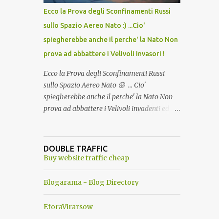
Ambiente"! Riproponiamo l'articolo per NON
Ecco la Prova degli Sconfinamenti Russi
Dimenticare!
sullo Spazio Aereo Nato :) ...Cio'
spiegherebbe anche il perche' la Nato Non
prova ad abbattere i Velivoli invasori !
Ecco la Prova degli Sconfinamenti Russi
sullo Spazio Aereo Nato 😛 ... Cio'
spiegherebbe anche il perche' la Nato Non
prova ad abbattere i Velivoli invadenti ed
invasori... forse ne teme le conseguenze viste
le immagini ! Tranquilli, Non esiste ancora
alcuna notizia di un'invasione dello spazio
DOUBLE TRAFFIC
aereo NATO da parte di un robot chiamato
Buy website traffic cheap
"Goldrake"; questo evento sembra essere
ancora una fantasia Nato o forse una "False
Blogarama - Blog Directory
Flag", per provocare una guerra mondiale
che difficilmente da menti sane, potrebbe
EforaVirarsow
scoccare ! !