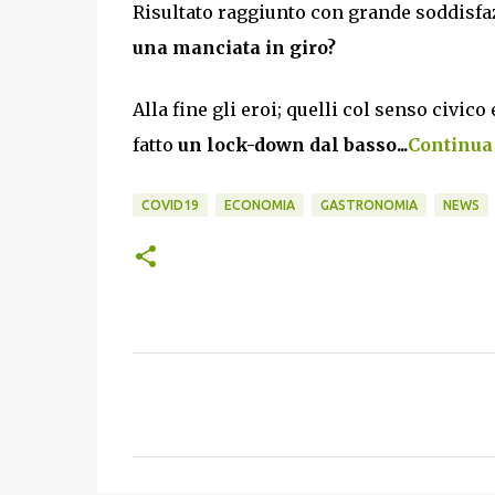
Risultato raggiunto con grande soddisfa
una manciata in giro?
Alla fine gli eroi; quelli col senso civico
fatto
un lock-down dal basso...
Continua 
COVID19
ECONOMIA
GASTRONOMIA
NEWS
C
o
m
m