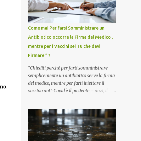
Come mai Per farsi Somministrare un
Antibiotico occorre la Firma del Medico ,
mentre per i Vaccini sei Tu che devi
Firmare ” ?
“Chiediti perché per farti somministrare
semplicemente un antibiotico serve la firma
del medico, mentre per farti iniettare il
mo.
vaccino anti-Covid è il paziente – anzi, il
cittadino sano – a dover firmare una
liberatoria di responsabilità. ” È una
domanda tanto semplice quanto devastante
quella posta dal dottor Andrea Stramezzi,
medico, che ha curato migliaia di pazienti
durante la pandemia. Un interrogativo che