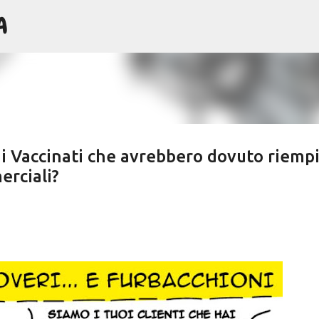
A
Passa ai contenuti principali
 di Vaccinati che avrebbero dovuto riemp
erciali?