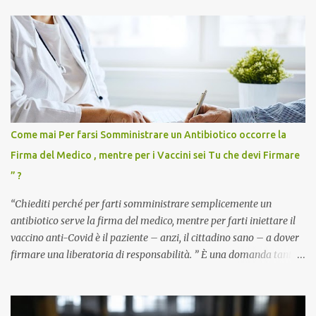
Come mai Per farsi Somministrare un Antibiotico occorre la
Firma del Medico , mentre per i Vaccini sei Tu che devi Firmare
” ?
“Chiediti perché per farti somministrare semplicemente un
antibiotico serve la firma del medico, mentre per farti iniettare il
vaccino anti-Covid è il paziente – anzi, il cittadino sano – a dover
firmare una liberatoria di responsabilità. ” È una domanda tanto
semplice quanto devastante quella posta dal dottor Andrea
Stramezzi, medico, che ha curato migliaia di pazienti durante la
pandemia. Un interrogativo che dovrebbe scuotere chiunque abbia