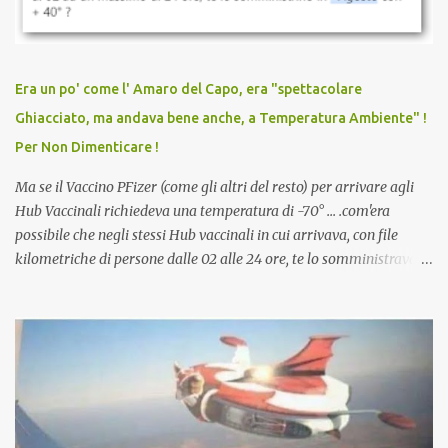
vaccinato, nessuno aveva prima cercato di farti sentire una
persona cattiva. Non avevamo mai visto un vaccino che minacci le
relazioni tra familiari, colleghi e amici. Non avevamo mai visto un
vaccino usato per minacciare i mezzi di sussistenza, il lavoro o la
Era un po' come l' Amaro del Capo, era "spettacolare
scuola. Non avevamo mai visto un vaccino che permettesse a un
Ghiacciato, ma andava bene anche, a Temperatura Ambiente" !
dodicenne di ignorare il consenso dei genitori. Dopo tutti i vaccini
Per Non Dimenticare !
che abbiamo elencato sopra...
Ma se il Vaccino PFizer (come gli altri del resto) per arrivare agli
Hub Vaccinali richiedeva una temperatura di -70° ... .com'era
possibile che negli stessi Hub vaccinali in cui arrivava, con file
kilometriche di persone dalle 02 alle 24 ore, te lo somministravano
in Agosto con + 40° ? Ricordate i Camioncini di Gelati affittati per
lo scopo della temperatura? Qualcuno a suo tempo ribattezzo' il
Vaccino come: l' Amaro del Capo, era "spettacolare Ghiacciato, ma
andava bene anche, a Temperatura Ambiente"! Riproponiamo
l'articolo per NON Dimenticare!