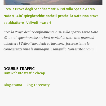
Ecco la Prova degli Sconfinamenti Russi sullo Spazio Aereo
Nato :) ...Cio' spiegherebbe anche il perche' la Nato Non prova
ad abbattere i Velivoli invasori !
Ecco la Prova degli Sconfinamenti Russi sullo Spazio Aereo Nato
😛 ... Cio' spiegherebbe anche il perche' la Nato Non prova ad
abbattere i Velivoli invadenti ed invasori... forse ne teme le
conseguenze viste le immagini ! Tranquilli, Non esiste ancora
alcuna notizia di un'invasione dello spazio aereo NATO da parte di
un robot chiamato "Goldrake"; questo evento sembra essere
ancora una fantasia Nato o forse una "False Flag", per provocare
DOUBLE TRAFFIC
una guerra mondiale che difficilmente da menti sane, potrebbe
Buy website traffic cheap
scoccare ! !
Blogarama - Blog Directory