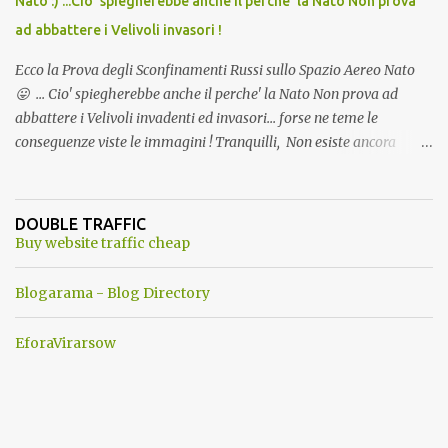
Nato :) ...Cio' spiegherebbe anche il perche' la Nato Non prova
ad abbattere i Velivoli invasori !
Ecco la Prova degli Sconfinamenti Russi sullo Spazio Aereo Nato
😛 ... Cio' spiegherebbe anche il perche' la Nato Non prova ad
abbattere i Velivoli invadenti ed invasori... forse ne teme le
conseguenze viste le immagini ! Tranquilli, Non esiste ancora
alcuna notizia di un'invasione dello spazio aereo NATO da parte di
un robot chiamato "Goldrake"; questo evento sembra essere
ancora una fantasia Nato o forse una "False Flag", per provocare
DOUBLE TRAFFIC
una guerra mondiale che difficilmente da menti sane, potrebbe
Buy website traffic cheap
scoccare ! !
Blogarama - Blog Directory
EforaVirarsow