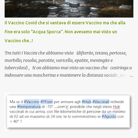
larga scala, ancora oggetto di studio e di discussione
internazionale serve solo una firma. La tua. Lo si somministra
anche a persone sane, giovani, senza fattori di rischio, spesso già
Il Vaccino Covid che si vantava di essere Vaccino ma che alla
guarite da un’infezione naturale . Ma non serve una visita, non
fine era solo "Acqua Sporca". Non avevamo mai visto un
serve una prescrizione. Non c’è diagnosi. Non c’è presa in carico.
Vaccino che...!
L’unico atto richiesto è una fi...
Tra tutti i Vaccini che abbiamo visto (difterite, tetano, pertosse,
morbillo, rosolia, parotite, varicella, epatite, meningite e
tubercolosi) , N on abbiamo mai visto un vaccino che costringa a
indossare una mascherina e mantenere la distanza sociale , anche
quando eri completamente vaccinato… Non avevamo mai sentito
parlare di un vaccino che diffonda il virus anche dopo la
vaccinazione. Non avevamo mai sentito parlare di ricompense,
sconti, incentivi per vaccinarsi. Non avevamo mai visto
discriminazioni per coloro che non l’hanno fatto. Se non sei stato
vaccinato, nessuno aveva prima cercato di farti sentire una
persona cattiva. Non avevamo mai visto un vaccino che minacci le
relazioni tra familiari, colleghi e amici. Non avevamo mai visto un