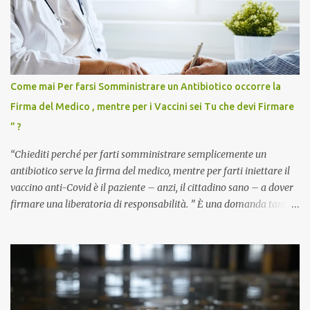
Come mai Per farsi Somministrare un Antibiotico occorre la
Firma del Medico , mentre per i Vaccini sei Tu che devi Firmare
” ?
“Chiediti perché per farti somministrare semplicemente un
antibiotico serve la firma del medico, mentre per farti iniettare il
vaccino anti-Covid è il paziente – anzi, il cittadino sano – a dover
firmare una liberatoria di responsabilità. ” È una domanda tanto
semplice quanto devastante quella posta dal dottor Andrea
Stramezzi, medico, che ha curato migliaia di pazienti durante la
pandemia. Un interrogativo che dovrebbe scuotere chiunque abbia
ancora il coraggio di pensare con la propria testa. Per il vaccino
anti-Covid, un pro-farmaco, con autorizzazione condizionata,
sviluppato in tempi record, con tecnologie mai utilizzate prima su