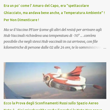
vaccino usato per minacciare i mezzi di sussistenza, il lavoro o la
Era un po' come l' Amaro del Capo, era "spettacolare
scuola. Non avevamo mai visto un vaccino che permettesse a un
Ghiacciato, ma andava bene anche, a Temperatura Ambiente" !
dodicenne di ignorare il consenso dei genitori. Dopo tutti i vaccini
Per Non Dimenticare !
che abbiamo elencato sopra...
Ma se il Vaccino PFizer (come gli altri del resto) per arrivare agli
Hub Vaccinali richiedeva una temperatura di -70° ... .com'era
possibile che negli stessi Hub vaccinali in cui arrivava, con file
kilometriche di persone dalle 02 alle 24 ore, te lo somministravano
in Agosto con + 40° ? Ricordate i Camioncini di Gelati affittati per
lo scopo della temperatura? Qualcuno a suo tempo ribattezzo' il
Vaccino come: l' Amaro del Capo, era "spettacolare Ghiacciato, ma
andava bene anche, a Temperatura Ambiente"! Riproponiamo
l'articolo per NON Dimenticare!
Ecco la Prova degli Sconfinamenti Russi sullo Spazio Aereo