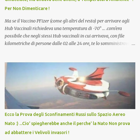
dodicenne di ignorare il consenso dei genitori. Dopo tutti i vaccini
Per Non Dimenticare !
che abbiamo elencato sopra...
Ma se il Vaccino PFizer (come gli altri del resto) per arrivare agli
Hub Vaccinali richiedeva una temperatura di -70° ... .com'era
possibile che negli stessi Hub vaccinali in cui arrivava, con file
kilometriche di persone dalle 02 alle 24 ore, te lo somministravano
in Agosto con + 40° ? Ricordate i Camioncini di Gelati affittati per
lo scopo della temperatura? Qualcuno a suo tempo ribattezzo' il
Vaccino come: l' Amaro del Capo, era "spettacolare Ghiacciato, ma
andava bene anche, a Temperatura Ambiente"! Riproponiamo
l'articolo per NON Dimenticare!
Ecco la Prova degli Sconfinamenti Russi sullo Spazio Aereo
Nato :) ...Cio' spiegherebbe anche il perche' la Nato Non prova
ad abbattere i Velivoli invasori !