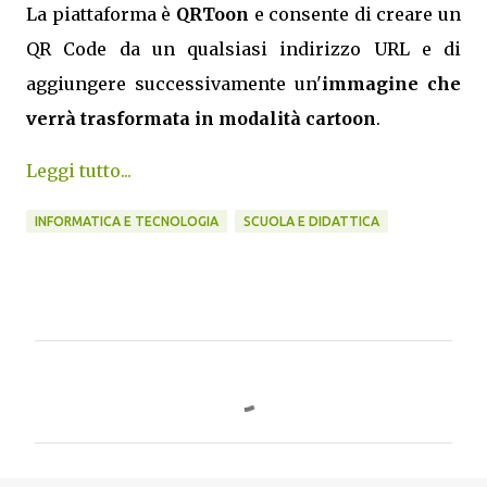
La piattaforma è
QRToon
e consente di creare un
QR Code da un qualsiasi indirizzo URL e di
aggiungere successivamente un'
immagine che
verrà trasformata in modalità cartoon
.
Leggi tutto...
INFORMATICA E TECNOLOGIA
SCUOLA E DIDATTICA
C
o
m
m