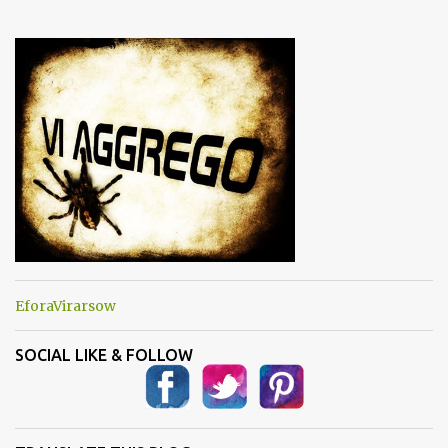
e
n
t
i
EforaVirarsow
SOCIAL LIKE & FOLLOW