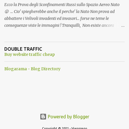
Ecco la Prova degli Sconfinamenti Russi sullo Spazio Aereo Nato
😛 ... Cio' spiegherebbe anche il perche' la Nato Non prova ad
abbattere i Velivoli invadenti ed invasori... forse ne teme le
conseguenze viste le immagini ! Tranquilli, Non esiste ancora
alcuna notizia di un'invasione dello spazio aereo NATO da parte di
un robot chiamato "Goldrake"; questo evento sembra essere
ancora una fantasia Nato o forse una "False Flag", per provocare
DOUBLE TRAFFIC
una guerra mondiale che difficilmente da menti sane, potrebbe
Buy website traffic cheap
scoccare ! !
Blogarama - Blog Directory
Powered by Blogger
Copyright © 2021 - Viaggrego