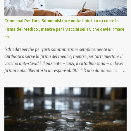
Come mai Per farsi Somministrare un Antibiotico occorre la
Firma del Medico , mentre per i Vaccini sei Tu che devi Firmare
” ?
“Chiediti perché per farti somministrare semplicemente un
antibiotico serve la firma del medico, mentre per farti iniettare il
vaccino anti-Covid è il paziente – anzi, il cittadino sano – a dover
firmare una liberatoria di responsabilità. ” È una domanda tanto
semplice quanto devastante quella posta dal dottor Andrea
Stramezzi, medico, che ha curato migliaia di pazienti durante la
pandemia. Un interrogativo che dovrebbe scuotere chiunque abbia
ancora il coraggio di pensare con la propria testa. Per il vaccino
anti-Covid, un pro-farmaco, con autorizzazione condizionata,
sviluppato in tempi record, con tecnologie mai utilizzate prima su
larga scala, ancora oggetto di studio e di discussione
internazionale serve solo una firma. La tua. Lo si somministra