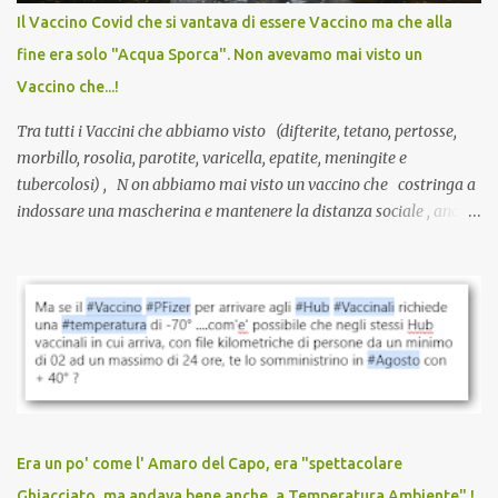
anche a persone sane, giovani, senza fattori di rischio, spesso già
Il Vaccino Covid che si vantava di essere Vaccino ma che alla
guarite da un’infezione naturale . Ma non serve una visita, non
fine era solo "Acqua Sporca". Non avevamo mai visto un
serve una prescrizione. Non c’è diagnosi. Non c’è presa in carico.
Vaccino che...!
L’unico atto richiesto è una fi...
Tra tutti i Vaccini che abbiamo visto (difterite, tetano, pertosse,
morbillo, rosolia, parotite, varicella, epatite, meningite e
tubercolosi) , N on abbiamo mai visto un vaccino che costringa a
indossare una mascherina e mantenere la distanza sociale , anche
quando eri completamente vaccinato… Non avevamo mai sentito
parlare di un vaccino che diffonda il virus anche dopo la
vaccinazione. Non avevamo mai sentito parlare di ricompense,
sconti, incentivi per vaccinarsi. Non avevamo mai visto
discriminazioni per coloro che non l’hanno fatto. Se non sei stato
vaccinato, nessuno aveva prima cercato di farti sentire una
persona cattiva. Non avevamo mai visto un vaccino che minacci le
relazioni tra familiari, colleghi e amici. Non avevamo mai visto un
vaccino usato per minacciare i mezzi di sussistenza, il lavoro o la
Era un po' come l' Amaro del Capo, era "spettacolare
scuola. Non avevamo mai visto un vaccino che permettesse a un
Ghiacciato, ma andava bene anche, a Temperatura Ambiente" !