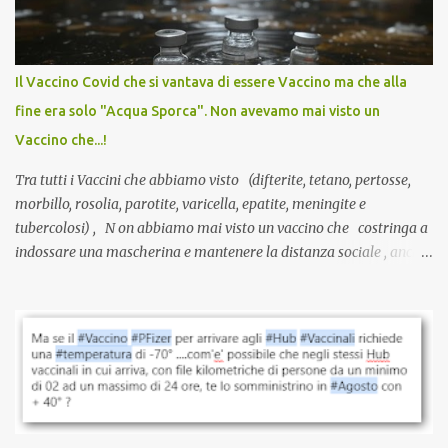
larga scala, ancora oggetto di studio e di discussione
internazionale serve solo una firma. La tua. Lo si somministra
anche a persone sane, giovani, senza fattori di rischio, spesso già
Il Vaccino Covid che si vantava di essere Vaccino ma che alla
guarite da un’infezione naturale . Ma non serve una visita, non
fine era solo "Acqua Sporca". Non avevamo mai visto un
serve una prescrizione. Non c’è diagnosi. Non c’è presa in carico.
Vaccino che...!
L’unico atto richiesto è una fi...
Tra tutti i Vaccini che abbiamo visto (difterite, tetano, pertosse,
morbillo, rosolia, parotite, varicella, epatite, meningite e
tubercolosi) , N on abbiamo mai visto un vaccino che costringa a
indossare una mascherina e mantenere la distanza sociale , anche
quando eri completamente vaccinato… Non avevamo mai sentito
parlare di un vaccino che diffonda il virus anche dopo la
vaccinazione. Non avevamo mai sentito parlare di ricompense,
sconti, incentivi per vaccinarsi. Non avevamo mai visto
discriminazioni per coloro che non l’hanno fatto. Se non sei stato
vaccinato, nessuno aveva prima cercato di farti sentire una
persona cattiva. Non avevamo mai visto un vaccino che minacci le
relazioni tra familiari, colleghi e amici. Non avevamo mai visto un