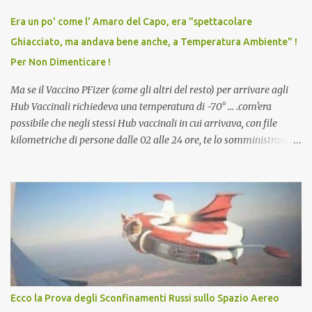
vaccino usato per minacciare i mezzi di sussistenza, il lavoro o la
Era un po' come l' Amaro del Capo, era "spettacolare
scuola. Non avevamo mai visto un vaccino che permettesse a un
Ghiacciato, ma andava bene anche, a Temperatura Ambiente" !
dodicenne di ignorare il consenso dei genitori. Dopo tutti i vaccini
Per Non Dimenticare !
che abbiamo elencato sopra...
Ma se il Vaccino PFizer (come gli altri del resto) per arrivare agli
Hub Vaccinali richiedeva una temperatura di -70° ... .com'era
possibile che negli stessi Hub vaccinali in cui arrivava, con file
kilometriche di persone dalle 02 alle 24 ore, te lo somministravano
in Agosto con + 40° ? Ricordate i Camioncini di Gelati affittati per
lo scopo della temperatura? Qualcuno a suo tempo ribattezzo' il
Vaccino come: l' Amaro del Capo, era "spettacolare Ghiacciato, ma
andava bene anche, a Temperatura Ambiente"! Riproponiamo
l'articolo per NON Dimenticare!
Ecco la Prova degli Sconfinamenti Russi sullo Spazio Aereo