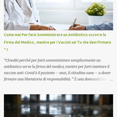
Come mai Per farsi Somministrare un Antibiotico occorre la
Firma del Medico , mentre per i Vaccini sei Tu che devi Firmare
” ?
“Chiediti perché per farti somministrare semplicemente un
antibiotico serve la firma del medico, mentre per farti iniettare il
vaccino anti-Covid è il paziente – anzi, il cittadino sano – a dover
firmare una liberatoria di responsabilità. ” È una domanda tanto
semplice quanto devastante quella posta dal dottor Andrea
Stramezzi, medico, che ha curato migliaia di pazienti durante la
pandemia. Un interrogativo che dovrebbe scuotere chiunque abbia
ancora il coraggio di pensare con la propria testa. Per il vaccino
anti-Covid, un pro-farmaco, con autorizzazione condizionata,
sviluppato in tempi record, con tecnologie mai utilizzate prima su