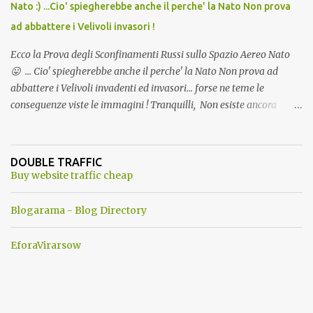
Nato :) ...Cio' spiegherebbe anche il perche' la Nato Non prova
ad abbattere i Velivoli invasori !
Ecco la Prova degli Sconfinamenti Russi sullo Spazio Aereo Nato
😛 ... Cio' spiegherebbe anche il perche' la Nato Non prova ad
abbattere i Velivoli invadenti ed invasori... forse ne teme le
conseguenze viste le immagini ! Tranquilli, Non esiste ancora
alcuna notizia di un'invasione dello spazio aereo NATO da parte di
un robot chiamato "Goldrake"; questo evento sembra essere
ancora una fantasia Nato o forse una "False Flag", per provocare
DOUBLE TRAFFIC
una guerra mondiale che difficilmente da menti sane, potrebbe
Buy website traffic cheap
scoccare ! !
Blogarama - Blog Directory
EforaVirarsow