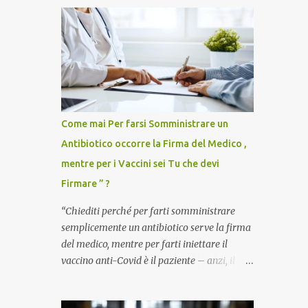
Come mai Per farsi Somministrare un
Antibiotico occorre la Firma del Medico ,
mentre per i Vaccini sei Tu che devi
Firmare ” ?
“Chiediti perché per farti somministrare
semplicemente un antibiotico serve la firma
del medico, mentre per farti iniettare il
vaccino anti-Covid è il paziente – anzi, il
cittadino sano – a dover firmare una
liberatoria di responsabilità. ” È una