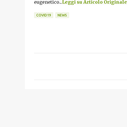
eugenetico...
Leggi su Articolo Originale.
COVID19
NEWS
C
o
m
m
e
n
t
i