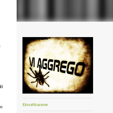
e
ti
EforaVirarsow
mo