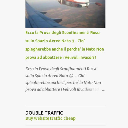
lo scopo della temperatura? Qualcuno a suo
tempo ribattezzo' il Vaccino come: l' Amaro
del Capo, era "spettacolare Ghiacciato, ma
andava bene anche, a Temperatura
Ambiente"! Riproponiamo l'articolo per NON
Ecco la Prova degli Sconfinamenti Russi
Dimenticare!
sullo Spazio Aereo Nato :) ...Cio'
spiegherebbe anche il perche' la Nato Non
prova ad abbattere i Velivoli invasori !
Ecco la Prova degli Sconfinamenti Russi
sullo Spazio Aereo Nato 😛 ... Cio'
spiegherebbe anche il perche' la Nato Non
prova ad abbattere i Velivoli invadenti ed
invasori... forse ne teme le conseguenze viste
le immagini ! Tranquilli, Non esiste ancora
alcuna notizia di un'invasione dello spazio
DOUBLE TRAFFIC
aereo NATO da parte di un robot chiamato
Buy website traffic cheap
"Goldrake"; questo evento sembra essere