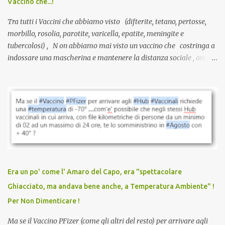
Vaccino che...!
L’unico atto richiesto è una fi...
Tra tutti i Vaccini che abbiamo visto (difterite, tetano, pertosse,
morbillo, rosolia, parotite, varicella, epatite, meningite e
tubercolosi) , N on abbiamo mai visto un vaccino che costringa a
indossare una mascherina e mantenere la distanza sociale , anche
quando eri completamente vaccinato… Non avevamo mai sentito
parlare di un vaccino che diffonda il virus anche dopo la
vaccinazione. Non avevamo mai sentito parlare di ricompense,
sconti, incentivi per vaccinarsi. Non avevamo mai visto
discriminazioni per coloro che non l’hanno fatto. Se non sei stato
vaccinato, nessuno aveva prima cercato di farti sentire una
persona cattiva. Non avevamo mai visto un vaccino che minacci le
relazioni tra familiari, colleghi e amici. Non avevamo mai visto un
vaccino usato per minacciare i mezzi di sussistenza, il lavoro o la
Era un po' come l' Amaro del Capo, era "spettacolare
scuola. Non avevamo mai visto un vaccino che permettesse a un
Ghiacciato, ma andava bene anche, a Temperatura Ambiente" !
dodicenne di ignorare il consenso dei genitori. Dopo tutti i vaccini
Per Non Dimenticare !
che abbiamo elencato sopra...
Ma se il Vaccino PFizer (come gli altri del resto) per arrivare agli