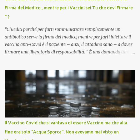
Firma del Medico , mentre per i Vaccini sei Tu che devi Firmare
” ?
“Chiediti perché per farti somministrare semplicemente un
antibiotico serve la firma del medico, mentre per farti iniettare il
vaccino anti-Covid è il paziente – anzi, il cittadino sano – a dover
firmare una liberatoria di responsabilità. ” È una domanda tanto
semplice quanto devastante quella posta dal dottor Andrea
Stramezzi, medico, che ha curato migliaia di pazienti durante la
pandemia. Un interrogativo che dovrebbe scuotere chiunque abbia
ancora il coraggio di pensare con la propria testa. Per il vaccino
anti-Covid, un pro-farmaco, con autorizzazione condizionata,
sviluppato in tempi record, con tecnologie mai utilizzate prima su
larga scala, ancora oggetto di studio e di discussione
internazionale serve solo una firma. La tua. Lo si somministra
anche a persone sane, giovani, senza fattori di rischio, spesso già
Il Vaccino Covid che si vantava di essere Vaccino ma che alla
guarite da un’infezione naturale . Ma non serve una visita, non
fine era solo "Acqua Sporca". Non avevamo mai visto un
serve una prescrizione. Non c’è diagnosi. Non c’è presa in carico.