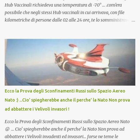
Hub Vaccinali richiedeva una temperatura di -70° ... .com'era
possibile che negli stessi Hub vaccinali in cui arrivava, con file
kilometriche di persone dalle 02 alle 24 ore, te lo somministravano
in Agosto con + 40° ? Ricordate i Camioncini di Gelati affittati per
lo scopo della temperatura? Qualcuno a suo tempo ribattezzo' il
Vaccino come: l' Amaro del Capo, era "spettacolare Ghiacciato, ma
andava bene anche, a Temperatura Ambiente"! Riproponiamo
l'articolo per NON Dimenticare!
Ecco la Prova degli Sconfinamenti Russi sullo Spazio Aereo
Nato :) ...Cio' spiegherebbe anche il perche' la Nato Non prova
ad abbattere i Velivoli invasori !
Ecco la Prova degli Sconfinamenti Russi sullo Spazio Aereo Nato
😛 ... Cio' spiegherebbe anche il perche' la Nato Non prova ad
abbattere i Velivoli invadenti ed invasori... forse ne teme le