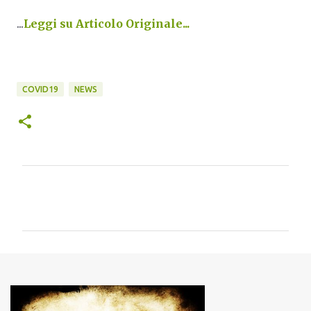
...
Leggi su Articolo Originale...
COVID19
NEWS
C
o
m
m
e
n
t