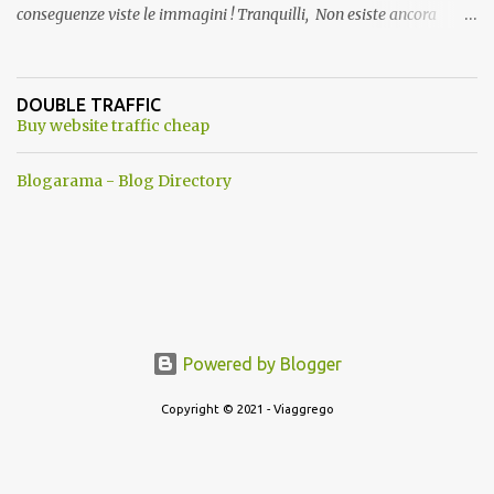
conseguenze viste le immagini ! Tranquilli, Non esiste ancora
alcuna notizia di un'invasione dello spazio aereo NATO da parte di
un robot chiamato "Goldrake"; questo evento sembra essere
ancora una fantasia Nato o forse una "False Flag", per provocare
DOUBLE TRAFFIC
una guerra mondiale che difficilmente da menti sane, potrebbe
Buy website traffic cheap
scoccare ! !
Blogarama - Blog Directory
Powered by Blogger
Copyright © 2021 - Viaggrego