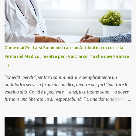
Come mai Per farsi Somministrare un Antibiotico occorre la
Firma del Medico , mentre per i Vaccini sei Tu che devi Firmare
” ?
“Chiediti perché per farti somministrare semplicemente un
antibiotico serve la firma del medico, mentre per farti iniettare il
vaccino anti-Covid è il paziente – anzi, il cittadino sano – a dover
firmare una liberatoria di responsabilità. ” È una domanda tanto
semplice quanto devastante quella posta dal dottor Andrea
Stramezzi, medico, che ha curato migliaia di pazienti durante la
pandemia. Un interrogativo che dovrebbe scuotere chiunque abbia
ancora il coraggio di pensare con la propria testa. Per il vaccino
anti-Covid, un pro-farmaco, con autorizzazione condizionata,