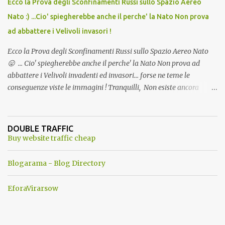
Ecco la Prova degli Sconfinamenti Russi sullo Spazio Aereo
Nato :) ...Cio' spiegherebbe anche il perche' la Nato Non prova
ad abbattere i Velivoli invasori !
Ecco la Prova degli Sconfinamenti Russi sullo Spazio Aereo Nato
😛 ... Cio' spiegherebbe anche il perche' la Nato Non prova ad
abbattere i Velivoli invadenti ed invasori... forse ne teme le
conseguenze viste le immagini ! Tranquilli, Non esiste ancora
alcuna notizia di un'invasione dello spazio aereo NATO da parte di
un robot chiamato "Goldrake"; questo evento sembra essere
ancora una fantasia Nato o forse una "False Flag", per provocare
DOUBLE TRAFFIC
una guerra mondiale che difficilmente da menti sane, potrebbe
Buy website traffic cheap
scoccare ! !
Blogarama - Blog Directory
EforaVirarsow