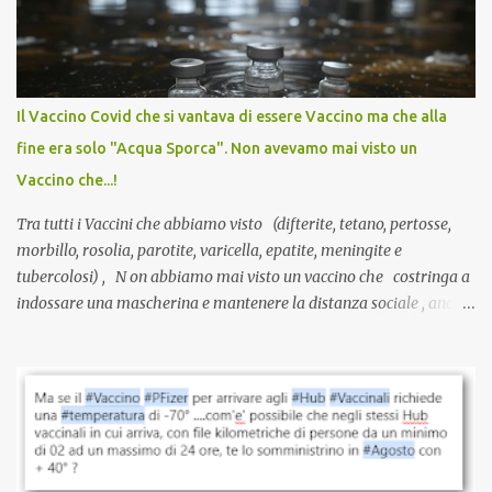
sviluppato in tempi record, con tecnologie mai utilizzate prima su
larga scala, ancora oggetto di studio e di discussione
internazionale serve solo una firma. La tua. Lo si somministra
anche a persone sane, giovani, senza fattori di rischio, spesso già
Il Vaccino Covid che si vantava di essere Vaccino ma che alla
guarite da un’infezione naturale . Ma non serve una visita, non
fine era solo "Acqua Sporca". Non avevamo mai visto un
serve una prescrizione. Non c’è diagnosi. Non c’è presa in carico.
Vaccino che...!
L’unico atto richiesto è una fi...
Tra tutti i Vaccini che abbiamo visto (difterite, tetano, pertosse,
morbillo, rosolia, parotite, varicella, epatite, meningite e
tubercolosi) , N on abbiamo mai visto un vaccino che costringa a
indossare una mascherina e mantenere la distanza sociale , anche
quando eri completamente vaccinato… Non avevamo mai sentito
parlare di un vaccino che diffonda il virus anche dopo la
vaccinazione. Non avevamo mai sentito parlare di ricompense,
sconti, incentivi per vaccinarsi. Non avevamo mai visto
discriminazioni per coloro che non l’hanno fatto. Se non sei stato
vaccinato, nessuno aveva prima cercato di farti sentire una
persona cattiva. Non avevamo mai visto un vaccino che minacci le