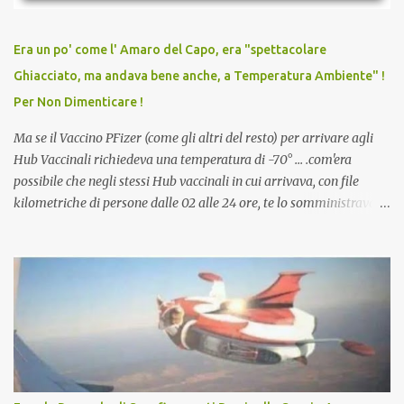
relazioni tra familiari, colleghi e amici. Non avevamo mai visto un
vaccino usato per minacciare i mezzi di sussistenza, il lavoro o la
Era un po' come l' Amaro del Capo, era "spettacolare
scuola. Non avevamo mai visto un vaccino che permettesse a un
Ghiacciato, ma andava bene anche, a Temperatura Ambiente" !
dodicenne di ignorare il consenso dei genitori. Dopo tutti i vaccini
Per Non Dimenticare !
che abbiamo elencato sopra...
Ma se il Vaccino PFizer (come gli altri del resto) per arrivare agli
Hub Vaccinali richiedeva una temperatura di -70° ... .com'era
possibile che negli stessi Hub vaccinali in cui arrivava, con file
kilometriche di persone dalle 02 alle 24 ore, te lo somministravano
in Agosto con + 40° ? Ricordate i Camioncini di Gelati affittati per
lo scopo della temperatura? Qualcuno a suo tempo ribattezzo' il
Vaccino come: l' Amaro del Capo, era "spettacolare Ghiacciato, ma
andava bene anche, a Temperatura Ambiente"! Riproponiamo
l'articolo per NON Dimenticare!