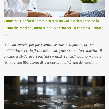
Come mai Per farsi Somministrare un Antibiotico occorre la
Firma del Medico , mentre per i Vaccini sei Tu che devi Firmare
” ?
“Chiediti perché per farti somministrare semplicemente un
antibiotico serve la firma del medico, mentre per farti iniettare il
vaccino anti-Covid è il paziente – anzi, il cittadino sano – a dover
firmare una liberatoria di responsabilità. ” È una domanda tanto
semplice quanto devastante quella posta dal dottor Andrea
Stramezzi, medico, che ha curato migliaia di pazienti durante la
pandemia. Un interrogativo che dovrebbe scuotere chiunque abbia
ancora il coraggio di pensare con la propria testa. Per il vaccino
anti-Covid, un pro-farmaco, con autorizzazione condizionata,
sviluppato in tempi record, con tecnologie mai utilizzate prima su
larga scala, ancora oggetto di studio e di discussione