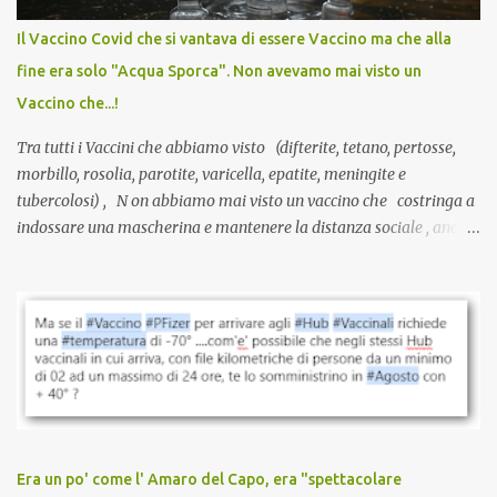
internazionale serve solo una firma. La tua. Lo si somministra
anche a persone sane, giovani, senza fattori di rischio, spesso già
Il Vaccino Covid che si vantava di essere Vaccino ma che alla
guarite da un’infezione naturale . Ma non serve una visita, non
fine era solo "Acqua Sporca". Non avevamo mai visto un
serve una prescrizione. Non c’è diagnosi. Non c’è presa in carico.
Vaccino che...!
L’unico atto richiesto è una fi...
Tra tutti i Vaccini che abbiamo visto (difterite, tetano, pertosse,
morbillo, rosolia, parotite, varicella, epatite, meningite e
tubercolosi) , N on abbiamo mai visto un vaccino che costringa a
indossare una mascherina e mantenere la distanza sociale , anche
quando eri completamente vaccinato… Non avevamo mai sentito
parlare di un vaccino che diffonda il virus anche dopo la
vaccinazione. Non avevamo mai sentito parlare di ricompense,
sconti, incentivi per vaccinarsi. Non avevamo mai visto
discriminazioni per coloro che non l’hanno fatto. Se non sei stato
vaccinato, nessuno aveva prima cercato di farti sentire una
persona cattiva. Non avevamo mai visto un vaccino che minacci le
relazioni tra familiari, colleghi e amici. Non avevamo mai visto un
vaccino usato per minacciare i mezzi di sussistenza, il lavoro o la
Era un po' come l' Amaro del Capo, era "spettacolare
scuola. Non avevamo mai visto un vaccino che permettesse a un