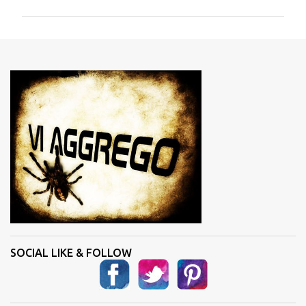
m
m
e
n
t
i
SOCIAL LIKE & FOLLOW