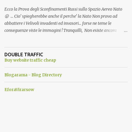
Ecco la Prova degli Sconfinamenti Russi sullo Spazio Aereo Nato
😛 ... Cio' spiegherebbe anche il perche' la Nato Non prova ad
abbattere i Velivoli invadenti ed invasori... forse ne teme le
conseguenze viste le immagini ! Tranquilli, Non esiste ancora
alcuna notizia di un'invasione dello spazio aereo NATO da parte di
un robot chiamato "Goldrake"; questo evento sembra essere
ancora una fantasia Nato o forse una "False Flag", per provocare
DOUBLE TRAFFIC
una guerra mondiale che difficilmente da menti sane, potrebbe
Buy website traffic cheap
scoccare ! !
Blogarama - Blog Directory
EforaVirarsow