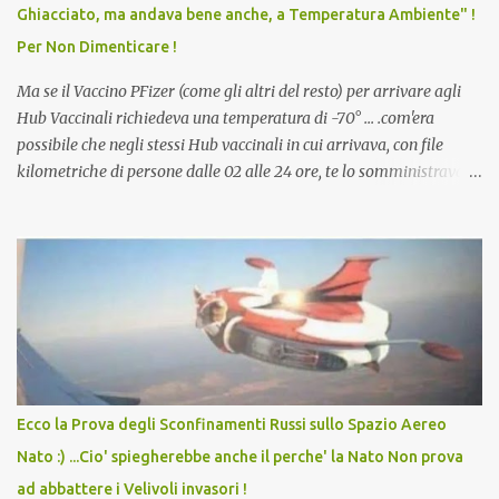
Ghiacciato, ma andava bene anche, a Temperatura Ambiente" !
dodicenne di ignorare il consenso dei genitori. Dopo tutti i vaccini
Per Non Dimenticare !
che abbiamo elencato sopra...
Ma se il Vaccino PFizer (come gli altri del resto) per arrivare agli
Hub Vaccinali richiedeva una temperatura di -70° ... .com'era
possibile che negli stessi Hub vaccinali in cui arrivava, con file
kilometriche di persone dalle 02 alle 24 ore, te lo somministravano
in Agosto con + 40° ? Ricordate i Camioncini di Gelati affittati per
lo scopo della temperatura? Qualcuno a suo tempo ribattezzo' il
Vaccino come: l' Amaro del Capo, era "spettacolare Ghiacciato, ma
andava bene anche, a Temperatura Ambiente"! Riproponiamo
l'articolo per NON Dimenticare!
Ecco la Prova degli Sconfinamenti Russi sullo Spazio Aereo
Nato :) ...Cio' spiegherebbe anche il perche' la Nato Non prova
ad abbattere i Velivoli invasori !