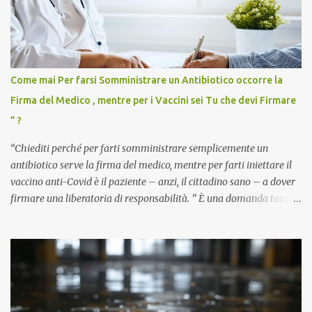
Come mai Per farsi Somministrare un Antibiotico occorre la
Firma del Medico , mentre per i Vaccini sei Tu che devi Firmare
” ?
“Chiediti perché per farti somministrare semplicemente un
antibiotico serve la firma del medico, mentre per farti iniettare il
vaccino anti-Covid è il paziente – anzi, il cittadino sano – a dover
firmare una liberatoria di responsabilità. ” È una domanda tanto
semplice quanto devastante quella posta dal dottor Andrea
Stramezzi, medico, che ha curato migliaia di pazienti durante la
pandemia. Un interrogativo che dovrebbe scuotere chiunque abbia
ancora il coraggio di pensare con la propria testa. Per il vaccino
anti-Covid, un pro-farmaco, con autorizzazione condizionata,
sviluppato in tempi record, con tecnologie mai utilizzate prima su