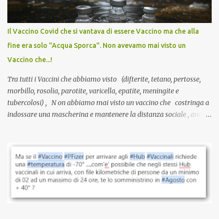
larga scala, ancora oggetto di studio e di discussione
internazionale serve solo una firma. La tua. Lo si somministra
anche a persone sane, giovani, senza fattori di rischio, spesso già
Il Vaccino Covid che si vantava di essere Vaccino ma che alla
guarite da un’infezione naturale . Ma non serve una visita, non
fine era solo "Acqua Sporca". Non avevamo mai visto un
serve una prescrizione. Non c’è diagnosi. Non c’è presa in carico.
Vaccino che...!
L’unico atto richiesto è una fi...
Tra tutti i Vaccini che abbiamo visto (difterite, tetano, pertosse,
morbillo, rosolia, parotite, varicella, epatite, meningite e
tubercolosi) , N on abbiamo mai visto un vaccino che costringa a
indossare una mascherina e mantenere la distanza sociale , anche
quando eri completamente vaccinato… Non avevamo mai sentito
parlare di un vaccino che diffonda il virus anche dopo la
vaccinazione. Non avevamo mai sentito parlare di ricompense,
sconti, incentivi per vaccinarsi. Non avevamo mai visto
discriminazioni per coloro che non l’hanno fatto. Se non sei stato
vaccinato, nessuno aveva prima cercato di farti sentire una
persona cattiva. Non avevamo mai visto un vaccino che minacci le
relazioni tra familiari, colleghi e amici. Non avevamo mai visto un