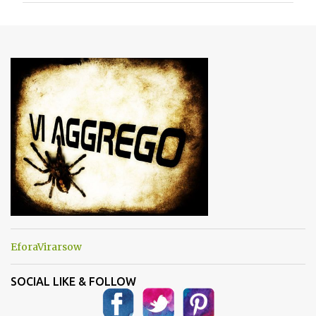
m
e
n
t
i
EforaVirarsow
SOCIAL LIKE & FOLLOW