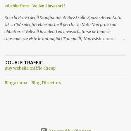
ad abbattere i Velivoli invasori !
Ecco la Prova degli Sconfinamenti Russi sullo Spazio Aereo Nato
😛 ... Cio' spiegherebbe anche il perche' la Nato Non prova ad
abbattere i Velivoli invadenti ed invasori... forse ne teme le
conseguenze viste le immagini ! Tranquilli, Non esiste ancora
alcuna notizia di un'invasione dello spazio aereo NATO da parte di
un robot chiamato "Goldrake"; questo evento sembra essere
ancora una fantasia Nato o forse una "False Flag", per provocare
DOUBLE TRAFFIC
una guerra mondiale che difficilmente da menti sane, potrebbe
Buy website traffic cheap
scoccare ! !
Blogarama - Blog Directory