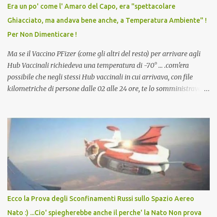
vaccino usato per minacciare i mezzi di sussistenza, il lavoro o la
Era un po' come l' Amaro del Capo, era "spettacolare
scuola. Non avevamo mai visto un vaccino che permettesse a un
Ghiacciato, ma andava bene anche, a Temperatura Ambiente" !
dodicenne di ignorare il consenso dei genitori. Dopo tutti i vaccini
Per Non Dimenticare !
che abbiamo elencato sopra...
Ma se il Vaccino PFizer (come gli altri del resto) per arrivare agli
Hub Vaccinali richiedeva una temperatura di -70° ... .com'era
possibile che negli stessi Hub vaccinali in cui arrivava, con file
kilometriche di persone dalle 02 alle 24 ore, te lo somministravano
in Agosto con + 40° ? Ricordate i Camioncini di Gelati affittati per
lo scopo della temperatura? Qualcuno a suo tempo ribattezzo' il
Vaccino come: l' Amaro del Capo, era "spettacolare Ghiacciato, ma
andava bene anche, a Temperatura Ambiente"! Riproponiamo
l'articolo per NON Dimenticare!
Ecco la Prova degli Sconfinamenti Russi sullo Spazio Aereo
Nato :) ...Cio' spiegherebbe anche il perche' la Nato Non prova