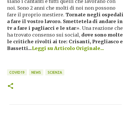
siano i cantanti e tutti quelli che lavorano con
noi. Sono 2 anni che molti di noi non possono
fare il proprio mestiere.
Tornate negli ospedali
a fare il vostro lavoro. Smettetela di andare in
tv a fare i pagliacci e le star
». Una reazione che
ha trovato consenso sui social,
dove sono molte
le critiche rivolti ai tre: Crisanti, Pregliasco e
Bassetti...
Leggi su Articolo Originale...
COVID19
NEWS
SCIENZA
C
o
m