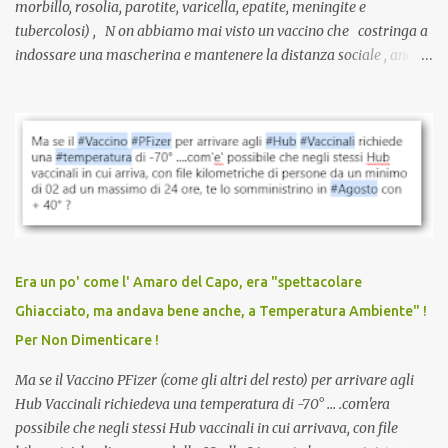
morbillo, rosolia, parotite, varicella, epatite, meningite e
tubercolosi) , N on abbiamo mai visto un vaccino che costringa a
indossare una mascherina e mantenere la distanza sociale , anche
quando eri completamente vaccinato… Non avevamo mai sentito
parlare di un vaccino che diffonda il virus anche dopo la
vaccinazione. Non avevamo mai sentito parlare di ricompense,
sconti, incentivi per vaccinarsi. Non avevamo mai visto
discriminazioni per coloro che non l’hanno fatto. Se non sei stato
vaccinato, nessuno aveva prima cercato di farti sentire una
persona cattiva. Non avevamo mai visto un vaccino che minacci le
relazioni tra familiari, colleghi e amici. Non avevamo mai visto un
vaccino usato per minacciare i mezzi di sussistenza, il lavoro o la
Era un po' come l' Amaro del Capo, era "spettacolare
scuola. Non avevamo mai visto un vaccino che permettesse a un
Ghiacciato, ma andava bene anche, a Temperatura Ambiente" !
dodicenne di ignorare il consenso dei genitori. Dopo tutti i vaccini
Per Non Dimenticare !
che abbiamo elencato sopra...
Ma se il Vaccino PFizer (come gli altri del resto) per arrivare agli
Hub Vaccinali richiedeva una temperatura di -70° ... .com'era
possibile che negli stessi Hub vaccinali in cui arrivava, con file