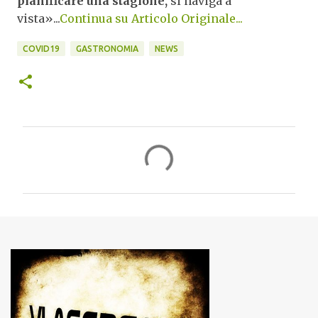
pianificare una stagione,
si naviga a
vista»...
Continua su Articolo Originale...
COVID19
GASTRONOMIA
NEWS
C
o
m
m
e
n
t
i