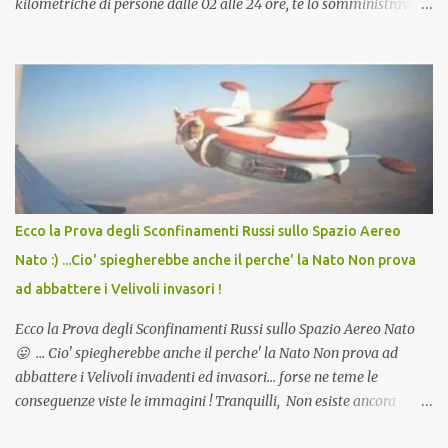
kilometriche di persone dalle 02 alle 24 ore, te lo somministravano
in Agosto con + 40° ? Ricordate i Camioncini di Gelati affittati per
lo scopo della temperatura? Qualcuno a suo tempo ribattezzo' il
Vaccino come: l' Amaro del Capo, era "spettacolare Ghiacciato, ma
andava bene anche, a Temperatura Ambiente"! Riproponiamo
l'articolo per NON Dimenticare!
Ecco la Prova degli Sconfinamenti Russi sullo Spazio Aereo
Nato :) ...Cio' spiegherebbe anche il perche' la Nato Non prova
ad abbattere i Velivoli invasori !
Ecco la Prova degli Sconfinamenti Russi sullo Spazio Aereo Nato
😛 ... Cio' spiegherebbe anche il perche' la Nato Non prova ad
abbattere i Velivoli invadenti ed invasori... forse ne teme le
conseguenze viste le immagini ! Tranquilli, Non esiste ancora
alcuna notizia di un'invasione dello spazio aereo NATO da parte di