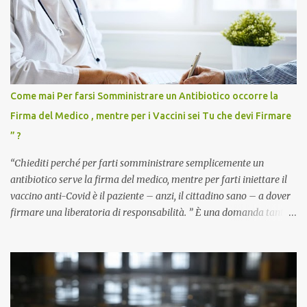
Come mai Per farsi Somministrare un Antibiotico occorre la
Firma del Medico , mentre per i Vaccini sei Tu che devi Firmare
” ?
“Chiediti perché per farti somministrare semplicemente un
antibiotico serve la firma del medico, mentre per farti iniettare il
vaccino anti-Covid è il paziente – anzi, il cittadino sano – a dover
firmare una liberatoria di responsabilità. ” È una domanda tanto
semplice quanto devastante quella posta dal dottor Andrea
Stramezzi, medico, che ha curato migliaia di pazienti durante la
pandemia. Un interrogativo che dovrebbe scuotere chiunque abbia
ancora il coraggio di pensare con la propria testa. Per il vaccino
anti-Covid, un pro-farmaco, con autorizzazione condizionata,