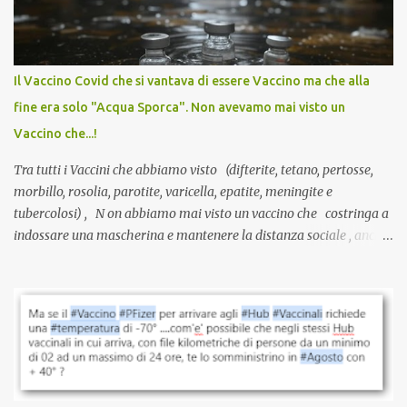
sviluppato in tempi record, con tecnologie mai utilizzate prima su
larga scala, ancora oggetto di studio e di discussione
internazionale serve solo una firma. La tua. Lo si somministra
anche a persone sane, giovani, senza fattori di rischio, spesso già
Il Vaccino Covid che si vantava di essere Vaccino ma che alla
guarite da un’infezione naturale . Ma non serve una visita, non
fine era solo "Acqua Sporca". Non avevamo mai visto un
serve una prescrizione. Non c’è diagnosi. Non c’è presa in carico.
Vaccino che...!
L’unico atto richiesto è una fi...
Tra tutti i Vaccini che abbiamo visto (difterite, tetano, pertosse,
morbillo, rosolia, parotite, varicella, epatite, meningite e
tubercolosi) , N on abbiamo mai visto un vaccino che costringa a
indossare una mascherina e mantenere la distanza sociale , anche
quando eri completamente vaccinato… Non avevamo mai sentito
parlare di un vaccino che diffonda il virus anche dopo la
vaccinazione. Non avevamo mai sentito parlare di ricompense,
sconti, incentivi per vaccinarsi. Non avevamo mai visto
discriminazioni per coloro che non l’hanno fatto. Se non sei stato
vaccinato, nessuno aveva prima cercato di farti sentire una
persona cattiva. Non avevamo mai visto un vaccino che minacci le