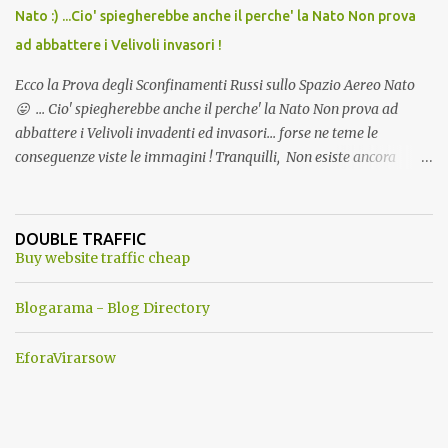
Nato :) ...Cio' spiegherebbe anche il perche' la Nato Non prova
ad abbattere i Velivoli invasori !
Ecco la Prova degli Sconfinamenti Russi sullo Spazio Aereo Nato
😛 ... Cio' spiegherebbe anche il perche' la Nato Non prova ad
abbattere i Velivoli invadenti ed invasori... forse ne teme le
conseguenze viste le immagini ! Tranquilli, Non esiste ancora
alcuna notizia di un'invasione dello spazio aereo NATO da parte di
un robot chiamato "Goldrake"; questo evento sembra essere
ancora una fantasia Nato o forse una "False Flag", per provocare
DOUBLE TRAFFIC
una guerra mondiale che difficilmente da menti sane, potrebbe
Buy website traffic cheap
scoccare ! !
Blogarama - Blog Directory
EforaVirarsow