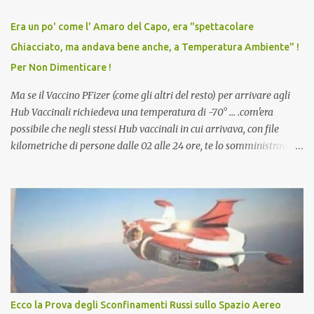
relazioni tra familiari, colleghi e amici. Non avevamo mai visto un
vaccino usato per minacciare i mezzi di sussistenza, il lavoro o la
Era un po' come l' Amaro del Capo, era "spettacolare
scuola. Non avevamo mai visto un vaccino che permettesse a un
Ghiacciato, ma andava bene anche, a Temperatura Ambiente" !
dodicenne di ignorare il consenso dei genitori. Dopo tutti i vaccini
Per Non Dimenticare !
che abbiamo elencato sopra...
Ma se il Vaccino PFizer (come gli altri del resto) per arrivare agli
Hub Vaccinali richiedeva una temperatura di -70° ... .com'era
possibile che negli stessi Hub vaccinali in cui arrivava, con file
kilometriche di persone dalle 02 alle 24 ore, te lo somministravano
in Agosto con + 40° ? Ricordate i Camioncini di Gelati affittati per
lo scopo della temperatura? Qualcuno a suo tempo ribattezzo' il
Vaccino come: l' Amaro del Capo, era "spettacolare Ghiacciato, ma
andava bene anche, a Temperatura Ambiente"! Riproponiamo
l'articolo per NON Dimenticare!
Ecco la Prova degli Sconfinamenti Russi sullo Spazio Aereo