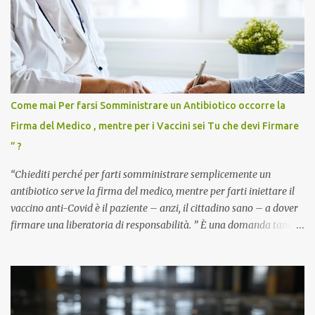
Come mai Per farsi Somministrare un Antibiotico occorre la
Firma del Medico , mentre per i Vaccini sei Tu che devi Firmare
” ?
“Chiediti perché per farti somministrare semplicemente un
antibiotico serve la firma del medico, mentre per farti iniettare il
vaccino anti-Covid è il paziente – anzi, il cittadino sano – a dover
firmare una liberatoria di responsabilità. ” È una domanda tanto
semplice quanto devastante quella posta dal dottor Andrea
Stramezzi, medico, che ha curato migliaia di pazienti durante la
pandemia. Un interrogativo che dovrebbe scuotere chiunque abbia
ancora il coraggio di pensare con la propria testa. Per il vaccino
anti-Covid, un pro-farmaco, con autorizzazione condizionata,