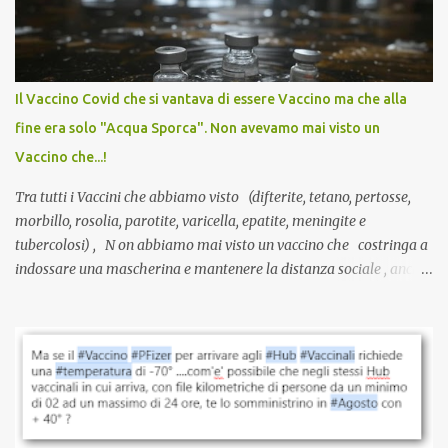
sviluppato in tempi record, con tecnologie mai utilizzate prima su
larga scala, ancora oggetto di studio e di discussione
internazionale serve solo una firma. La tua. Lo si somministra
anche a persone sane, giovani, senza fattori di rischio, spesso già
Il Vaccino Covid che si vantava di essere Vaccino ma che alla
guarite da un’infezione naturale . Ma non serve una visita, non
fine era solo "Acqua Sporca". Non avevamo mai visto un
serve una prescrizione. Non c’è diagnosi. Non c’è presa in carico.
Vaccino che...!
L’unico atto richiesto è una fi...
Tra tutti i Vaccini che abbiamo visto (difterite, tetano, pertosse,
morbillo, rosolia, parotite, varicella, epatite, meningite e
tubercolosi) , N on abbiamo mai visto un vaccino che costringa a
indossare una mascherina e mantenere la distanza sociale , anche
quando eri completamente vaccinato… Non avevamo mai sentito
parlare di un vaccino che diffonda il virus anche dopo la
vaccinazione. Non avevamo mai sentito parlare di ricompense,
sconti, incentivi per vaccinarsi. Non avevamo mai visto
discriminazioni per coloro che non l’hanno fatto. Se non sei stato
vaccinato, nessuno aveva prima cercato di farti sentire una
persona cattiva. Non avevamo mai visto un vaccino che minacci le