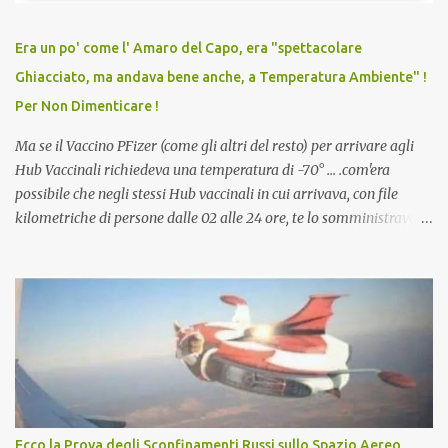
relazioni tra familiari, colleghi e amici. Non avevamo mai visto un
vaccino usato per minacciare i mezzi di sussistenza, il lavoro o la
Era un po' come l' Amaro del Capo, era "spettacolare
scuola. Non avevamo mai visto un vaccino che permettesse a un
Ghiacciato, ma andava bene anche, a Temperatura Ambiente" !
dodicenne di ignorare il consenso dei genitori. Dopo tutti i vaccini
Per Non Dimenticare !
che abbiamo elencato sopra...
Ma se il Vaccino PFizer (come gli altri del resto) per arrivare agli
Hub Vaccinali richiedeva una temperatura di -70° ... .com'era
possibile che negli stessi Hub vaccinali in cui arrivava, con file
kilometriche di persone dalle 02 alle 24 ore, te lo somministravano
in Agosto con + 40° ? Ricordate i Camioncini di Gelati affittati per
lo scopo della temperatura? Qualcuno a suo tempo ribattezzo' il
Vaccino come: l' Amaro del Capo, era "spettacolare Ghiacciato, ma
andava bene anche, a Temperatura Ambiente"! Riproponiamo
l'articolo per NON Dimenticare!
Ecco la Prova degli Sconfinamenti Russi sullo Spazio Aereo