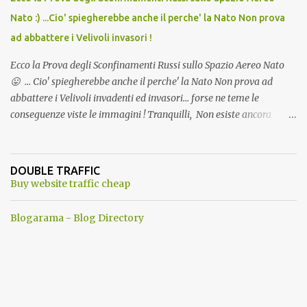
Nato :) ...Cio' spiegherebbe anche il perche' la Nato Non prova
ad abbattere i Velivoli invasori !
Ecco la Prova degli Sconfinamenti Russi sullo Spazio Aereo Nato
😛 ... Cio' spiegherebbe anche il perche' la Nato Non prova ad
abbattere i Velivoli invadenti ed invasori... forse ne teme le
conseguenze viste le immagini ! Tranquilli, Non esiste ancora
alcuna notizia di un'invasione dello spazio aereo NATO da parte di
un robot chiamato "Goldrake"; questo evento sembra essere
ancora una fantasia Nato o forse una "False Flag", per provocare
DOUBLE TRAFFIC
una guerra mondiale che difficilmente da menti sane, potrebbe
Buy website traffic cheap
scoccare ! !
Blogarama - Blog Directory