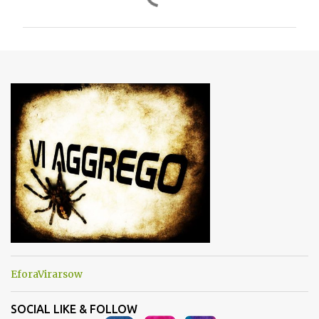
o
m
m
e
n
t
i
EforaVirarsow
SOCIAL LIKE & FOLLOW